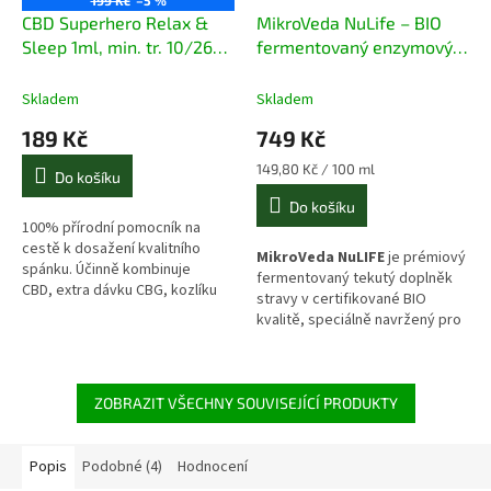
CBD Superhero Relax &
MikroVeda NuLife – BIO
Sleep 1ml, min. tr. 10/26
fermentovaný enzymový
(pouze 5ks)
nápoj 500 ml
Skladem
Skladem
189 Kč
749 Kč
Měrná
149,80 Kč / 100 ml
Do košíku
cena:
Do košíku
100% přírodní pomocník na
cestě k dosažení kvalitního
MikroVeda NuLIFE
je prémiový
spánku. Účinně kombinuje
fermentovaný tekutý doplněk
CBD, extra dávku CBG, kozlíku
stravy v certifikované BIO
lékařského (valeriana)
kvalitě, speciálně navržený pro
a levandule.
šetrnou regeneraci a obnovu
střevní mikroflóry při akutní
dysbalanci. Spojuje sílu
35
aktivních kmenů živých
ZOBRAZIT VŠECHNY SOUVISEJÍCÍ PRODUKTY
mikroorganismů
s vybraným
funkčním komplexem z papáji,
granátového jablka, ananasu,
Popis
Podobné (4)
Hodnocení
oregana a vitální houby reishi.