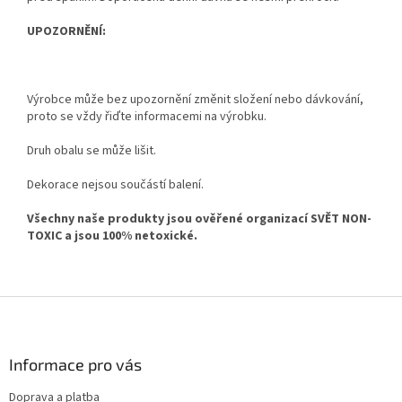
UPOZORNĚNÍ:
Výrobce může bez upozornění změnit složení nebo dávkování,
proto se vždy řiďte informacemi na výrobku.
Druh obalu se může lišit.
Dekorace nejsou součástí balení.
Všechny naše produkty jsou ověřené organizací SVĚT NON-
TOXIC a jsou 100% netoxické.
Z
á
p
a
Informace pro vás
t
Doprava a platba