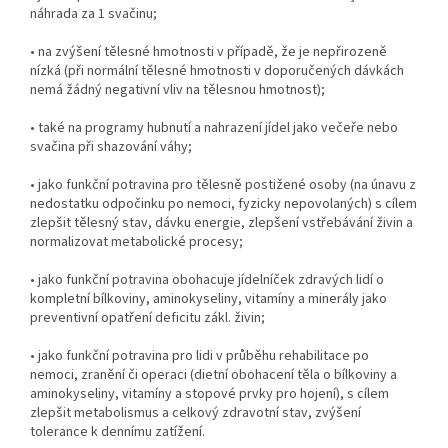
náhrada za 1 svačinu;
• na zvýšení tělesné hmotnosti v případě, že je nepřirozeně
nízká (při normální tělesné hmotnosti v doporučených dávkách
nemá žádný negativní vliv na tělesnou hmotnost);
• také na programy hubnutí a nahrazení jídel jako večeře nebo
svačina při shazování váhy;
• jako funkční potravina pro tělesně postižené osoby (na únavu z
nedostatku odpočinku po nemoci, fyzicky nepovolaných) s cílem
zlepšit tělesný stav, dávku energie, zlepšení vstřebávání živin a
normalizovat metabolické procesy;
• jako funkční potravina obohacuje jídelníček zdravých lidí o
kompletní bílkoviny, aminokyseliny, vitamíny a minerály jako
preventivní opatření deficitu zákl. živin;
• jako funkční potravina pro lidi v průběhu rehabilitace po
nemoci, zranění či operaci (dietní obohacení těla o bílkoviny a
aminokyseliny, vitamíny a stopové prvky pro hojení), s cílem
zlepšit metabolismus a celkový zdravotní stav, zvýšení
tolerance k dennímu zatížení.