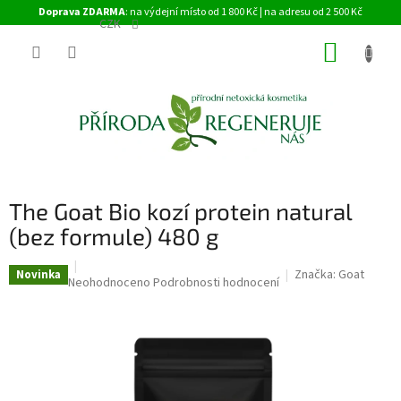
Přejít
Doprava ZDARMA
: na výdejní místo od 1 800 Kč | na adresu od 2 500 Kč
na
CZK
obsah
NÁKUP
KOŠÍK
The Goat Bio kozí protein natural
(bez formule) 480 g
Značka:
Goat
Novinka
Průměrné
Neohodnoceno
Podrobnosti hodnocení
hodnocení
produktu
je
0,0
z
5