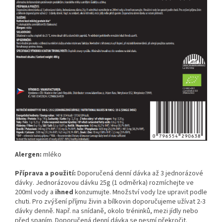
Alergen:
mléko
Příprava a použití:
Doporučená denní dávka až 3 jednorázové
dávky. Jednorázovou dávku 25g (1 odměrka) rozmíchejte ve
200ml vody a
ihned
konzumujte. Množství vody lze upravit podle
chuti. Pro zvýšení příjmu živin a bílkovin doporučujeme užívat 2-3
dávky denně. Např. na snídaně, okolo tréninků, mezi jídly nebo
před spaním. Doporučená denní dávka se nesmí překročit.