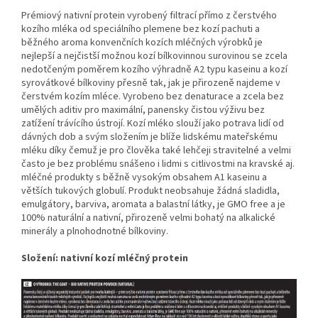
Prémiový nativní protein vyrobený filtrací přímo z čerstvého
kozího mléka od speciálního plemene bez kozí pachuti a
běžného aroma konvenčních kozích mléčných výrobků je
nejlepší a nejčistší možnou kozí bílkovinnou surovinou se zcela
nedotčeným poměrem kozího výhradně A2 typu kaseinu a kozí
syrovátkové bílkoviny přesně tak, jak je přirozeně najdeme v
čerstvém kozím mléce. Vyrobeno bez denaturace a zcela bez
umělých aditiv pro maximální, panensky čistou výživu bez
zatížení trávícího ústrojí. Kozí mléko slouží jako potrava lidí od
dávných dob a svým složením je blíže lidskému mateřskému
mléku díky čemuž je pro člověka také lehčeji stravitelné a velmi
často je bez problému snášeno i lidmi s citlivostmi na kravské aj.
mléčné produkty s běžně vysokým obsahem A1 kaseinu a
větších tukových globulí. Produkt neobsahuje žádná sladidla,
emulgátory, barviva, aromata a balastní látky, je GMO free a je
100% naturální a nativní, přirozeně velmi bohatý na alkalické
minerály a plnohodnotné bílkoviny.
Složení: nativní kozí mléčný protein