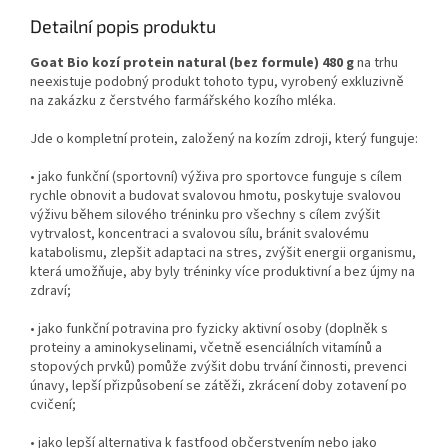
Čistě přírodní, bezlepkový a
Detailní popis produktu
veganský produkt vytvořený
bez jakýchkoliv chemických
Goat Bio kozí protein natural (bez formule) 480 g
na trhu
aditiv je ideálním pomocníkem
neexistuje podobný produkt tohoto typu, vyrobený exkluzivně
pro rychlý návrat k rovnováze v
na zakázku z čerstvého farmářského kozího mléka.
non-toxic životním stylu
.
Jde o kompletní protein, založený na kozím zdroji, který funguje:
• jako funkční (sportovní) výživa pro sportovce funguje s cílem
rychle obnovit a budovat svalovou hmotu, poskytuje svalovou
výživu během silového tréninku pro všechny s cílem zvýšit
vytrvalost, koncentraci a svalovou sílu, bránit svalovému
katabolismu, zlepšit adaptaci na stres, zvýšit energii organismu,
která umožňuje, aby byly tréninky více produktivní a bez újmy na
zdraví;
• jako funkční potravina pro fyzicky aktivní osoby (doplněk s
proteiny a aminokyselinami, včetně esenciálních vitamínů a
stopových prvků) pomůže zvýšit dobu trvání činnosti, prevenci
únavy, lepší přizpůsobení se zátěži, zkrácení doby zotavení po
cvičení;
• jako lepší alternativa k fastfood občerstvením nebo jako