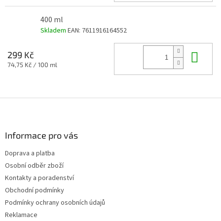
400 ml
Skladem
EAN:
7611916164552
Do 
299 Kč
Měrná
74,75 Kč / 100 ml
cena:
Z
á
p
a
Informace pro vás
t
Doprava a platba
í
Osobní odběr zboží
Kontakty a poradenství
Obchodní podmínky
Podmínky ochrany osobních údajů
Reklamace