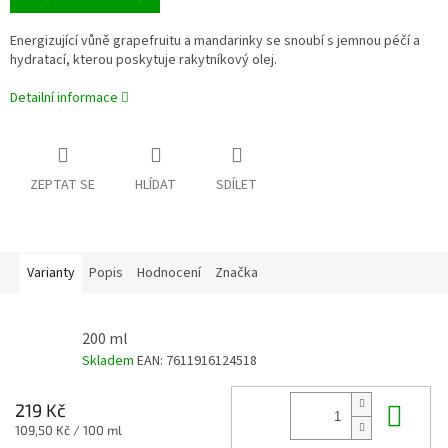
Energizující vůně grapefruitu a mandarinky se snoubí s jemnou péčí a
hydratací, kterou poskytuje rakytníkový olej.
Detailní informace
ZEPTAT SE
HLÍDAT
SDÍLET
Varianty
Popis
Hodnocení
Značka
200 ml
Skladem
EAN:
7611916124518
Do 
219 Kč
Měrná
109,50 Kč / 100 ml
cena: