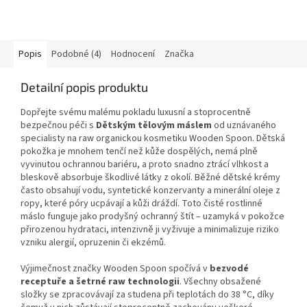
Popis
Podobné (4)
Hodnocení
Značka
Detailní popis produktu
Dopřejte svému malému pokladu luxusní a stoprocentně
bezpečnou péči s
Dětským tělovým máslem
od uznávaného
specialisty na raw organickou kosmetiku Wooden Spoon. Dětská
pokožka je mnohem tenčí než kůže dospělých, nemá plně
vyvinutou ochrannou bariéru, a proto snadno ztrácí vlhkost a
bleskově absorbuje škodlivé látky z okolí. Běžné dětské krémy
často obsahují vodu, syntetické konzervanty a minerální oleje z
ropy, které póry ucpávají a kůži dráždí. Toto čisté rostlinné
máslo funguje jako prodyšný ochranný štít – uzamyká v pokožce
přirozenou hydrataci, intenzivně ji vyživuje a minimalizuje riziko
vzniku alergií, opruzenin či ekzémů.
Výjimečnost značky Wooden Spoon spočívá v
bezvodé
receptuře a šetrné raw technologii
. Všechny obsažené
složky se zpracovávají za studena při teplotách do 38 °C, díky