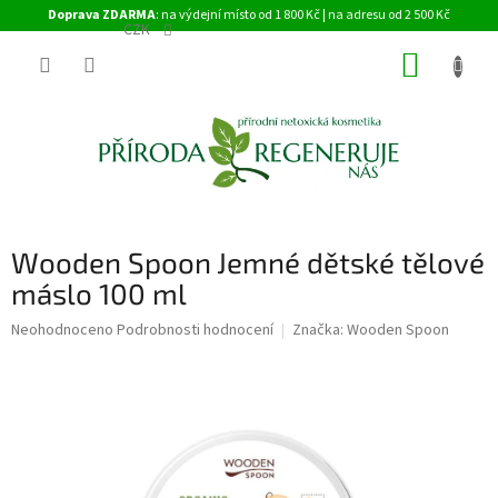
Přejít
Doprava ZDARMA
: na výdejní místo od 1 800 Kč | na adresu od 2 500 Kč
na
CZK
obsah
NÁKUP
KOŠÍK
Wooden Spoon Jemné dětské tělové
máslo 100 ml
Průměrné
Neohodnoceno
Podrobnosti hodnocení
Značka:
Wooden Spoon
hodnocení
produktu
je
0,0
z
5
hvězdiček.