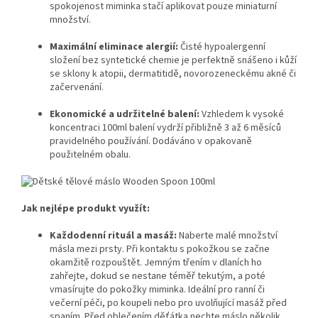
spokojenost miminka stačí aplikovat pouze miniaturní
množství.
Maximální eliminace alergií:
Čisté hypoalergenní
složení bez syntetické chemie je perfektně snášeno i kůží
se sklony k atopii, dermatitidě, novorozeneckému akné či
začervenání.
Ekonomické a udržitelné balení:
Vzhledem k vysoké
koncentraci 100ml balení vydrží přibližně 3 až 6 měsíců
pravidelného používání. Dodáváno v opakovaně
použitelném obalu.
Jak nejlépe produkt využít:
Každodenní rituál a masáž:
Naberte malé množství
másla mezi prsty. Při kontaktu s pokožkou se začne
okamžitě rozpouštět. Jemným třením v dlaních ho
zahřejte, dokud se nestane téměř tekutým, a poté
vmasírujte do pokožky miminka. Ideální pro ranní či
večerní péči, po koupeli nebo pro uvolňující masáž před
spaním. Před oblečením děťátka nechte máslo několik