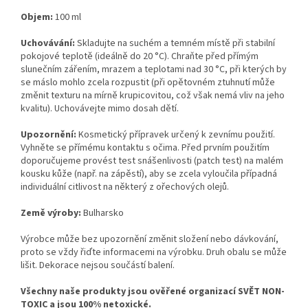
Objem:
100 ml
Uchovávání:
Skladujte na suchém a temném místě při stabilní
pokojové teplotě (ideálně do 20 °C). Chraňte před přímým
slunečním zářením, mrazem a teplotami nad 30 °C, při kterých by
se máslo mohlo zcela rozpustit (při opětovném ztuhnutí může
změnit texturu na mírně krupicovitou, což však nemá vliv na jeho
kvalitu). Uchovávejte mimo dosah dětí.
Upozornění:
Kosmetický přípravek určený k zevnímu použití.
Vyhněte se přímému kontaktu s očima. Před prvním použitím
doporučujeme provést test snášenlivosti (patch test) na malém
kousku kůže (např. na zápěstí), aby se zcela vyloučila případná
individuální citlivost na některý z ořechových olejů.
Země výroby:
Bulharsko
Výrobce může bez upozornění změnit složení nebo dávkování,
proto se vždy řiďte informacemi na výrobku. Druh obalu se může
lišit. Dekorace nejsou součástí balení.
Všechny naše produkty j
sou ověřené organizací SVĚT NON-
TOXIC a jsou 100% netoxické.