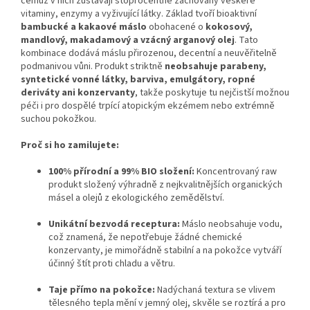
čemuž v nich zůstávají stoprocentně zachovány veškeré
vitaminy, enzymy a vyživující látky. Základ tvoří bioaktivní
bambucké a kakaové máslo
obohacené o
kokosový,
mandlový, makadamový a vzácný arganový olej
. Tato
kombinace dodává máslu přirozenou, decentní a neuvěřitelně
podmanivou vůni. Produkt striktně
neobsahuje parabeny,
syntetické vonné látky, barviva, emulgátory, ropné
deriváty ani konzervanty
, takže poskytuje tu nejčistší možnou
péči i pro dospělé trpící atopickým ekzémem nebo extrémně
suchou pokožkou.
Proč si ho zamilujete:
100% přírodní a 99% BIO složení:
Koncentrovaný raw
produkt složený výhradně z nejkvalitnějších organických
másel a olejů z ekologického zemědělství.
Unikátní bezvodá receptura:
Máslo neobsahuje vodu,
což znamená, že nepotřebuje žádné chemické
konzervanty, je mimořádně stabilní a na pokožce vytváří
účinný štít proti chladu a větru.
Taje přímo na pokožce:
Nadýchaná textura se vlivem
tělesného tepla mění v jemný olej, skvěle se roztírá a pro