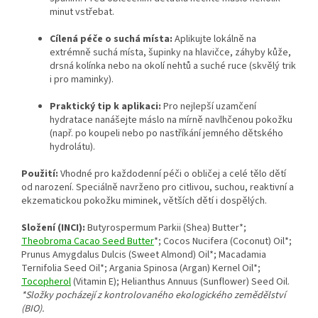
minut vstřebat.
Cílená péče o suchá místa:
Aplikujte lokálně na
extrémně suchá místa, šupinky na hlavičce, záhyby kůže,
drsná kolínka nebo na okolí nehtů a suché ruce (skvělý trik
i pro maminky).
Praktický tip k aplikaci:
Pro nejlepší uzamčení
hydratace nanášejte máslo na mírně navlhčenou pokožku
(např. po koupeli nebo po nastříkání jemného dětského
hydrolátu).
Použití:
Vhodné pro každodenní péči o obličej a celé tělo dětí
od narození. Speciálně navrženo pro citlivou, suchou, reaktivní a
ekzematickou pokožku miminek, větších dětí i dospělých.
Složení (INCI):
Butyrospermum Parkii (Shea) Butter*;
Theobroma Cacao Seed Butter
*; Cocos Nucifera (Coconut) Oil*;
Prunus Amygdalus Dulcis (Sweet Almond) Oil*; Macadamia
Ternifolia Seed Oil*; Argania Spinosa (Argan) Kernel Oil*;
Tocopherol
(Vitamin E); Helianthus Annuus (Sunflower) Seed Oil.
*Složky pocházejí z kontrolovaného ekologického zemědělství
(BIO).