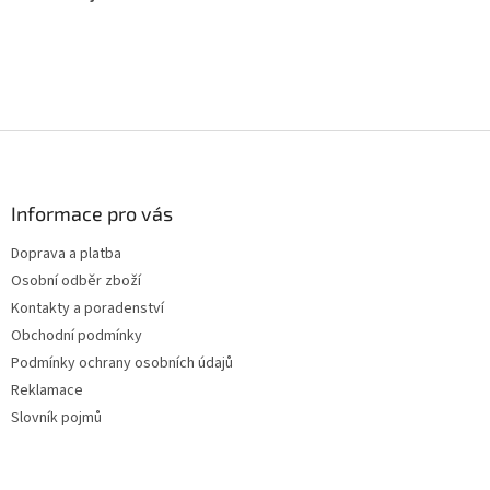
Z
á
p
a
Informace pro vás
t
Doprava a platba
í
Osobní odběr zboží
Kontakty a poradenství
Obchodní podmínky
Podmínky ochrany osobních údajů
Reklamace
Slovník pojmů