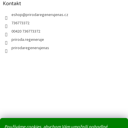
Kontakt
eshop
@
prirodaregenerujenas.cz
736773372
00420 736773372
priroda.regeneruje
prirodaregenerujenas
Používáme cookies, abychom Vám umožnili pohodlné