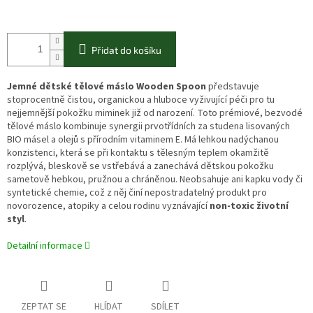
Přidat do košíku
Jemné dětské tělové máslo Wooden Spoon
představuje
stoprocentně čistou, organickou a hluboce vyživující péči pro tu
nejjemnější pokožku miminek již od narození. Toto prémiové, bezvodé
tělové máslo kombinuje synergii prvotřídních za studena lisovaných
BIO másel a olejů s přírodním vitaminem E. Má lehkou nadýchanou
konzistenci, která se při kontaktu s tělesným teplem okamžitě
rozplývá, bleskově se vstřebává a zanechává dětskou pokožku
sametově hebkou, pružnou a chráněnou. Neobsahuje ani kapku vody či
syntetické chemie, což z něj činí nepostradatelný produkt pro
novorozence, atopiky a celou rodinu vyznávající
non-toxic životní
styl
.
Detailní informace
ZEPTAT SE
HLÍDAT
SDÍLET