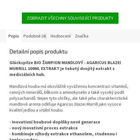
Stabilní,
přirozená
triglyceridová
forma.
ZOBRAZIT VŠECHNY SOUVISEJÍCÍ PRODUKTY
Popis
Podobné (4)
Hodnocení
Značka
Detailní popis produktu
Glückspilze BIO ŽAMPION MANDLOVÝ - AGARICUS BLAZEI
MURRILL 100ML EXTRAKT je tekutý dvojitý extrakt z
mediciálních hub.
Mandlová houba má obzvláště vyváženou koncentraci vitamínů,
cenných minerálů, bílkovin a aminokyselin a také vysoký podíl
polysacharidů. Nejen tyto složky, ale také jeho charakteristické
mandlové aroma odlišuje Agaricus blazei Murrill jako vysoce
kvalitní jedlou a vitální houbu.
- Inovativní houbové doplňky nové generace
- nový inovativní proces extrakce
- kombinuje výhody extrakce ethanolem, studenou i
teplou vodou