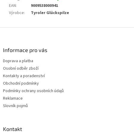
EAN
:
9009538000941
Výrobce
:
Tyroler Glückspilze
Z
á
p
a
Informace pro vás
t
Doprava a platba
í
Osobní odběr zboží
Kontakty a poradenství
Obchodní podmínky
Podmínky ochrany osobních údajů
Reklamace
Slovník pojmů
Kontakt