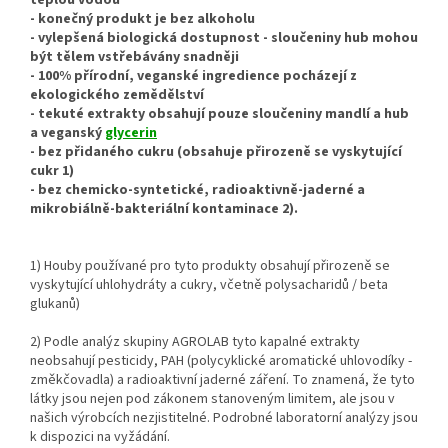
- konečný produkt je bez alkoholu
- vylepšená biologická dostupnost - sloučeniny hub mohou
být tělem vstřebávány snadněji
- 100% přírodní, veganské ingredience pocházejí z
ekologického zemědělství
- tekuté extrakty obsahují pouze sloučeniny mandlí a hub
a veganský
glycerin
- bez přidaného cukru (obsahuje přirozeně se vyskytující
cukr 1)
- bez chemicko-syntetické, radioaktivně-jaderné a
mikrobiálně-bakteriální kontaminace 2).
1) Houby používané pro tyto produkty obsahují přirozeně se
vyskytující uhlohydráty a cukry, včetně polysacharidů / beta
glukanů)
2) Podle analýz skupiny AGROLAB tyto kapalné extrakty
neobsahují pesticidy, PAH (polycyklické aromatické uhlovodíky -
změkčovadla) a radioaktivní jaderné záření. To znamená, že tyto
látky jsou nejen pod zákonem stanoveným limitem, ale jsou v
našich výrobcích nezjistitelné. Podrobné laboratorní analýzy jsou
k dispozici na vyžádání.