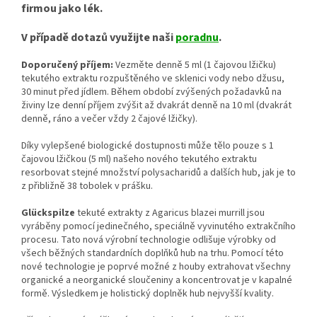
firmou jako lék.
V případě dotazů využijte naši
poradnu
.
Doporučený příjem:
Vezměte denně 5 ml (1 čajovou lžičku)
tekutého extraktu rozpuštěného ve sklenici vody nebo džusu,
30 minut před jídlem. Během období zvýšených požadavků na
živiny lze denní příjem zvýšit až dvakrát denně na 10 ml (dvakrát
denně, ráno a večer vždy 2 čajové lžičky).
Díky vylepšené biologické dostupnosti může tělo pouze s 1
čajovou lžičkou (5 ml) našeho nového tekutého extraktu
resorbovat stejné množství polysacharidů a dalších hub, jak je to
z přibližně 38 tobolek v prášku.
Glückspilze
tekuté extrakty z Agaricus blazei murrill jsou
vyráběny pomocí jedinečného, ​​speciálně vyvinutého extrakčního
procesu. Tato nová výrobní technologie odlišuje výrobky od
všech běžných standardních doplňků hub na trhu. Pomocí této
nové technologie je poprvé možné z houby extrahovat všechny
organické a neorganické sloučeniny a koncentrovat je v kapalné
formě. Výsledkem je holistický doplněk hub nejvyšší kvality.