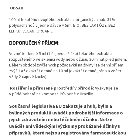
OBSAH:
100ml tekutého dvojitého extraktu z organických hub. 31%
polysacharidů v jedné dávce = 5ml. BIO, BEZ LAKTÓZY, BEZ
LEPKU, VEGAN, ORGANIC
DOPORUČENÝ PŘÍJEM:
Vezměte denně 5 ml (1 čajovou lžičku) tekutého extraktu
rozpuštěného ve sklenici vody nebo džusu, 30 minut před jídlem.
Během období zvýšených požadavků na živiny lze denní příjem
zvýšit až dvakrát denně na 10 ml (dvakrát denně, ráno a večer
vždy 2 čajové lžičky).
Rozšíření a přirozené prostředí v přírodě:
Vyskytuje se
v půdě bohaté na kompost. Původně z Brazílie.
Současná legislativa EU zakazuje u hub, bylin a
bylinných produktů uvádět podrobnější informace o
jejich zdravotním nebo léčebném účinku. Nelze
uvádět ani vědeckými výzkumy prokázané účinky u
přípravků, které nejsou registrovány farmaceutickou