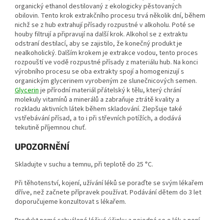
organický ethanol destilovaný z ekologicky pěstovaných
obilovin. Tento krok extrakčního procesu trvá několik dní, během
nichž se z hub extrahují přísady rozpustné v alkoholu. Poté se
houby filtrují a připravují na další krok. Alkohol se z extraktu
odstraní destilací, aby se zajistilo, že konečný produkt je
nealkoholický. Dalším krokem je extrakce vodou, tento proces
rozpouští ve vodě rozpustné přísady z materiálu hub. Na konci
výrobního procesu se oba extrakty spojí a homogenizují s
organickým glycerinem vyrobeným ze slunečnicových semen.
Glycerin
je přírodní materiál přátelský k tělu, který chrání
molekuly vitamínů a minerálů a zabraňuje ztrátě kvality a
rozkladu aktivních látek během skladování. Zlepšuje také
vstřebávání přísad, a to i při střevních potížích, a dodává
tekutině příjemnou chuť.
UPOZORNĚNÍ
Skladujte v suchu a temnu, při teplotě do 25 °C.
Při těhotenství, kojení, užívání léků se poraďte se svým lékařem
dříve, než začnete přípravek používat. Podávání dětem do 3 let
doporučujeme konzultovat s lékařem.