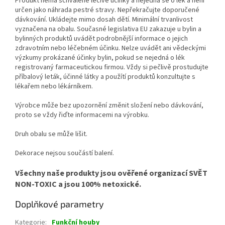
Produkt nemá schválené léčivé účinky a nejedná se o lék a není
určen jako náhrada pestré stravy. Nepřekračujte doporučené
dávkování. Ukládejte mimo dosah dětí. Minimální trvanlivost
vyznačena na obalu. Současné legislativa EU zakazuje u bylin a
bylinných produktů uvádět podrobnější informace o jejich
zdravotním nebo léčebném účinku. Nelze uvádět ani vědeckými
výzkumy prokázané účinky bylin, pokud se nejedná o lék
registrovaný farmaceutickou firmou. Vždy si pečlivě prostudujte
příbalový leták, účinné látky a použítí produktů konzultujte s
lékařem nebo lékárníkem.
Výrobce může bez upozornění změnit složení nebo dávkování,
proto se vždy řiďte informacemi na výrobku.
Druh obalu se může lišit.
Dekorace nejsou součástí balení.
Všechny naše produkty jsou ověřené organizací SVĚT
NON-TOXIC a jsou 100% netoxické.
Doplňkové parametry
Kategorie
:
Funkční houby