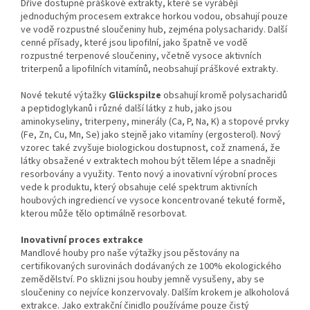
Dříve dostupné práškové extrakty, které se vyrábějí
jednoduchým procesem extrakce horkou vodou, obsahují pouze
ve vodě rozpustné sloučeniny hub, zejména polysacharidy. Další
cenné přísady, které jsou lipofilní, jako špatně ve vodě
rozpustné terpenové sloučeniny, včetně vysoce aktivních
triterpenů a lipofilních vitamínů, neobsahují práškové extrakty.
Nové tekuté výtažky
Glückspilze
obsahují kromě polysacharidů
a peptidoglykanů i různé další látky z hub, jako jsou
aminokyseliny, triterpeny, minerály (Ca, P, Na, K) a stopové prvky
(Fe, Zn, Cu, Mn, Se) jako stejně jako vitamíny (ergosterol). Nový
vzorec také zvyšuje biologickou dostupnost, což znamená, že
látky obsažené v extraktech mohou být tělem lépe a snadněji
resorbovány a využity. Tento nový a inovativní výrobní proces
vede k produktu, který obsahuje celé spektrum aktivních
houbových ingrediencí ve vysoce koncentrované tekuté formě,
kterou může tělo optimálně resorbovat.
Inovativní proces extrakce
Mandlové houby pro naše výtažky jsou pěstovány na
certifikovaných surovinách dodávaných ze 100% ekologického
zemědělství. Po sklizni jsou houby jemně vysušeny, aby se
sloučeniny co nejvíce konzervovaly. Dalším krokem je alkoholová
extrakce. Jako extrakční činidlo používáme pouze čistý