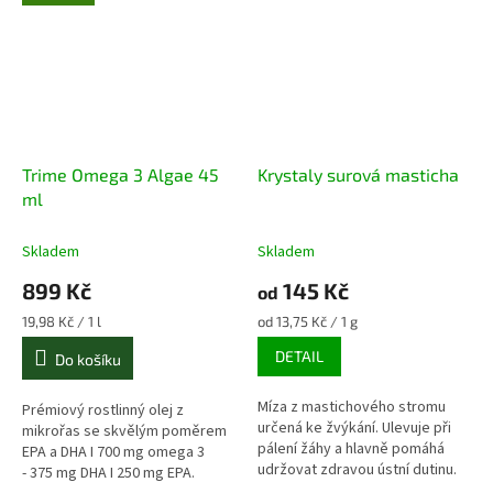
Trime Omega 3 Algae 45
Krystaly surová masticha
ml
Skladem
Skladem
899 Kč
145 Kč
od
Měrná
Měrná
19,98 Kč / 1 l
od 13,75 Kč / 1 g
cena:
cena:
DETAIL
Do košíku
Míza z mastichového stromu
Prémiový rostlinný olej z
určená ke žvýkání. Ulevuje při
mikrořas se skvělým poměrem
pálení žáhy a hlavně pomáhá
EPA a DHA I 700 mg omega 3
udržovat zdravou ústní dutinu.
- 375 mg DHA I 250 mg EPA.