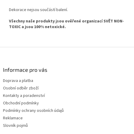
Dekorace nejsou součástí balení.
Všechny naše produkty jsou ověřené organizací SVĚT NON-
TOXIC a jsou 100% netoxické.
Z
á
p
a
Informace pro vás
t
Doprava a platba
í
Osobní odběr zboží
Kontakty a poradenství
Obchodní podmínky
Podmínky ochrany osobních údajů
Reklamace
Slovník pojmů