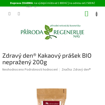
Přejít
Doprava ZDARMA
: na výdejní místo od 1 800 Kč | na adresu od 2 500 Kč
na
CZK
obsah
NÁKUP
KOŠÍK
Zdravý den® Kakaový prášek BIO
nepražený 200g
Průměrné
Neohodnoceno
Podrobnosti hodnocení
Značka:
Zdravý den®
hodnocení
produktu
je
0,0
z
5
hvězdiček.