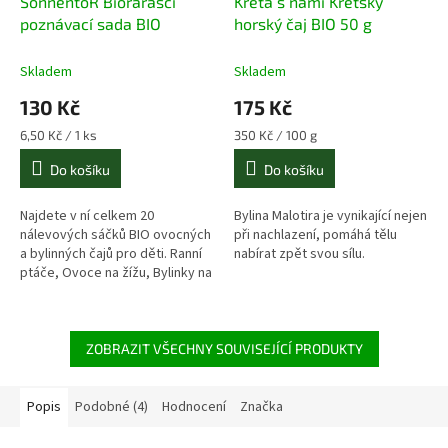
SonnentoR Biorarášci
Kréta s námi Krétský
poznávací sada BIO
horský čaj BIO 50 g
Skladem
Skladem
130 Kč
175 Kč
Měrná
Měrná
6,50 Kč / 1 ks
350 Kč / 100 g
cena:
cena:
Do košíku
Do košíku
Najdete v ní celkem 20
Bylina Malotira je vynikající nejen
nálevových sáčků BIO ovocných
při nachlazení, pomáhá tělu
a bylinných čajů pro děti. Ranní
nabírat zpět svou sílu.
ptáče, Ovoce na žížu, Bylinky na
žížu, Na kutě, Usmrkánek®,
Klidné bříško.
ZOBRAZIT VŠECHNY SOUVISEJÍCÍ PRODUKTY
Popis
Podobné (4)
Hodnocení
Značka