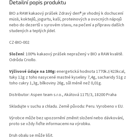
Detailní popis produktu
BIO a RAW kakaový prášek Zdravý den® je vhodný k dochucení
müsli, koktejlů, jogurtu, kaší, proteinových a ovocných nápojů
nebo do dezertů v syrovém stavu, na pečení a přípravu dalších
studených a teplých jídel.
CZ-BIO-002
Složení
: 100% kakaový prášek nepražený v BIO a RAW kvalitě.
Odrůda Criollo.
Výživové údaje na 100g:
energetická hodnota 1770kJ/423kcal,
tuky 12g z toho nasycené mastné kyseliny 7,4g, sacharidy 51g z
toho cukry 1,3g, bílkoviny 26g, sůl méně než 0,01g.
Distributor: Aspen team s.r.o., Akátová 1175/3, 18200 Praha
Skladujte v suchu a chladu. Země původu: Peru. Vyrobeno v EU.
Výrobce může bez upozornění změnit složení nebo dávkování,
proto se vždy řiďte informacemi na výrobku.
Druh obalu se může lišit.