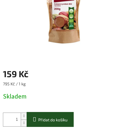
159 Kč
Měrná
795 Kč / 1 kg
cena:
Skladem
Přidat do košíku