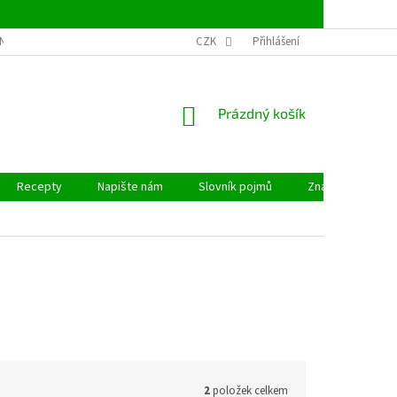
NSTVÍ
OBCHODNÍ PODMÍNKY
CZK
PODMÍNKY OCHRANY OSOBNÍCH ÚDAJ
Přihlášení
NÁKUPNÍ
Prázdný košík
KOŠÍK
Recepty
Napište nám
Slovník pojmů
Značky
2
položek celkem