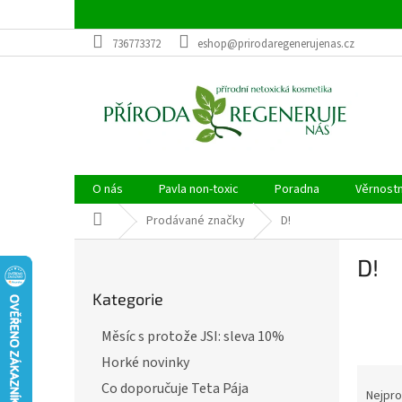
Přejít
na
obsah
736773372
eshop@prirodaregenerujenas.cz
O nás
Pavla non-toxic
Poradna
Věrnost
Domů
Prodávané značky
D!
P
D!
o
Přeskočit
s
Kategorie
kategorie
t
r
Měsíc s protože JSI: sleva 10%
a
Horké novinky
n
Ř
n
Co doporučuje Teta Pája
a
Nejpro