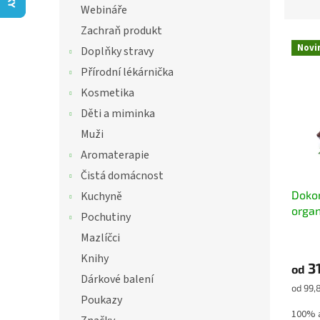
í
z
Webináře
p
e
Zachraň produkt
a
V
n
Novi
n
Doplňky stravy
ý
í
e
p
p
Přírodní lékárnička
l
i
r
Kosmetika
s
o
Děti a miminka
p
d
r
Muži
u
o
k
Aromaterapie
d
t
Čistá domácnost
u
ů
Doko
Kuchyně
k
organ
t
Pochutiny
ů
Mazlíčci
Knihy
31
od
Dárkové balení
Měrná
od 99,
Poukazy
cena:
100% a