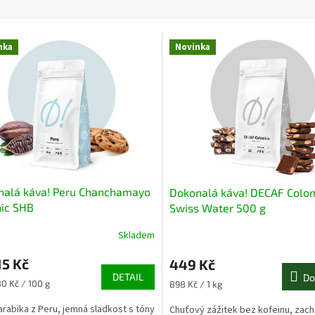
nka
Novinka
nalá káva! Peru Chanchamayo
Dokonalá káva! DECAF Colo
ic SHB
Swiss Water 500 g
Skladem
5 Kč
449 Kč
DETAIL
Do
Měrná
80 Kč / 100 g
898 Kč / 1 kg
cena:
rabika z Peru, jemná sladkost s tóny
Chuťový zážitek bez kofeinu, zach