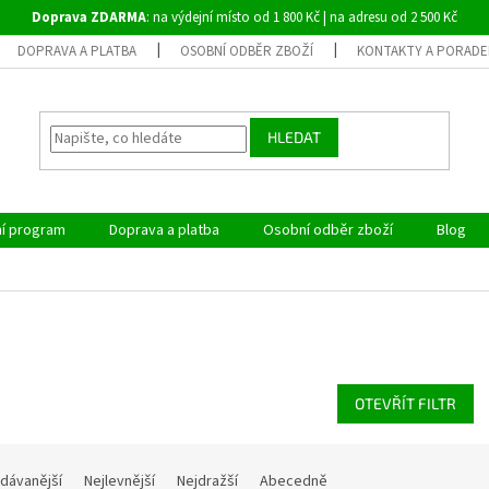
Doprava ZDARMA
: na výdejní místo od 1 800 Kč | na adresu od 2 500 Kč
DOPRAVA A PLATBA
OSOBNÍ ODBĚR ZBOŽÍ
KONTAKTY A PORADE
HLEDAT
ní program
Doprava a platba
Osobní odběr zboží
Blog
OTEVŘÍT FILTR
dávanější
Nejlevnější
Nejdražší
Abecedně