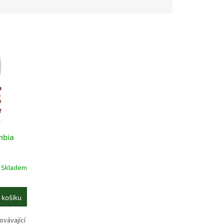
mbia
Skladem
 košíku
ovávající