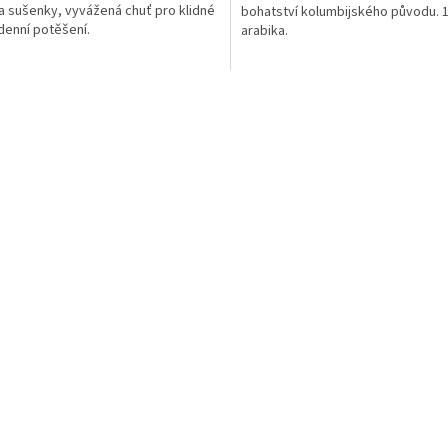
a sušenky, vyvážená chuť pro klidné
bohatství kolumbijského původu.
enní potěšení.
arabika.
O
v
l
á
d
a
c
í
p
r
v
k
y
v
ý
p
i
s
u