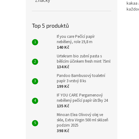
Značky
kakaa 
každod
Top 5 produktů
If you care Pečící papír
nebělený, role 19,8 m
140 Kč
Urtekram bio zubní pasta s
bělícím účinkem fresh mint 75ml
134 Kč
Pandoo Bambusový toaletní
papír 3 vrstvý 8 ks
199 Kč
IF YOU CARE Pergamenový
nebělený pečící papír útržky 24
135 Kč
Minoan Elea Olivový olej ve
skle, Extra Virgin 500 ml sklizeň
podzim 2025
398 Kč