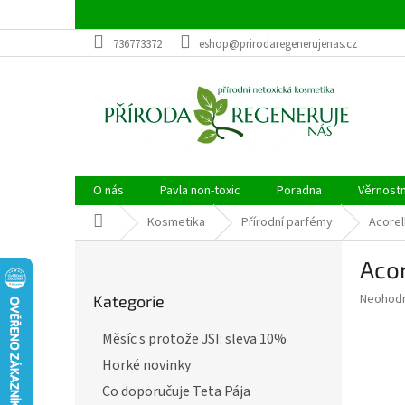
Přejít
na
obsah
736773372
eshop@prirodaregenerujenas.cz
O nás
Pavla non-toxic
Poradna
Věrnost
Domů
Kosmetika
Přírodní parfémy
Acorel
P
Acor
o
Přeskočit
s
Průměr
Neohod
Kategorie
kategorie
t
hodnoce
r
produkt
Měsíc s protože JSI: sleva 10%
a
je
Horké novinky
0,0
n
z
n
Co doporučuje Teta Pája
5