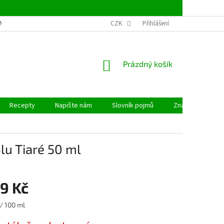
NSTVÍ
OBCHODNÍ PODMÍNKY
CZK
PODMÍNKY OCHRANY OSOBNÍCH ÚDAJ
Přihlášení
NÁKUPNÍ
Prázdný košík
KOŠÍK
Recepty
Napište nám
Slovník pojmů
Značky
lu Tiaré 50 ml
9 Kč
/ 100 ml