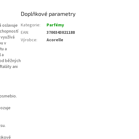
Doplňkové parametry
Kategorie
:
Parfémy
 oslavuje
schopností
EAN
:
3700343021188
využívá
Výrobce
:
Acorelle
ou v
tu a
l
a
 od běžných
taláty ani
Cosmebio.
vozuje
su.
zikové