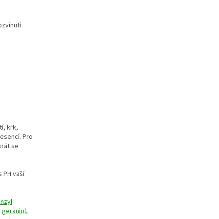
zvinutí
í, krk,
esencí. Pro
krát se
s PH vaší
nzyl
,
geraniol
,