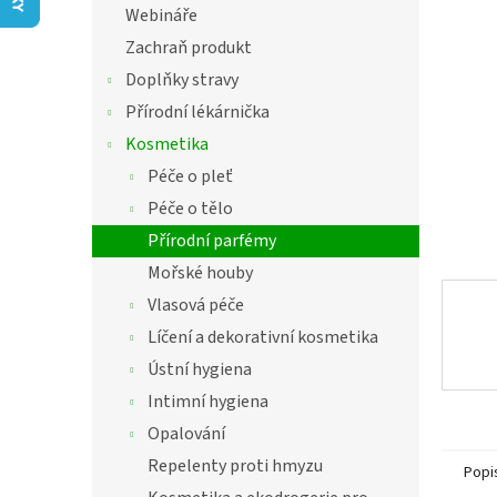
í
Webináře
hvězdič
p
Zachraň produkt
a
n
Doplňky stravy
e
Přírodní lékárnička
l
Kosmetika
Péče o pleť
Péče o tělo
Přírodní parfémy
Mořské houby
Vlasová péče
Líčení a dekorativní kosmetika
Ústní hygiena
Intimní hygiena
Opalování
Repelenty proti hmyzu
Popi