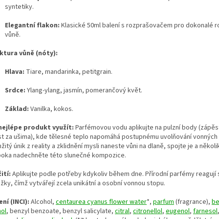
syntetiky.
Elegantní flakon:
Klasické 50ml balení s rozprašovačem pro dokonalé ro
vůně.
ktura vůně (nóty):
Hlava:
Tiare, mandarinka, petitgrain.
Srdce:
Ylang-ylang, jasmín, pomerančový květ.
Základ:
Vanilka, kokos.
nejlépe produkt využít:
Parfémovou vodu aplikujte na pulzní body (zápěst
st za ušima), kde tělesné teplo napomáhá postupnému uvolňování vonných 
itý únik z reality a zklidnění mysli naneste vůni na dlaně, spojte je a několi
boka nadechněte této slunečné kompozice.
ití:
Aplikujte podle potřeby kdykoliv během dne. Přírodní parfémy reagují 
žky, čímž vytvářejí zcela unikátní a osobní vonnou stopu.
ní (INCI):
Alcohol,
centaurea cyanus flower water
*,
parfum
(fragrance),
be
hol
, benzyl benzoate, benzyl salicylate,
citral
,
citronellol
,
eugenol
,
farnesol