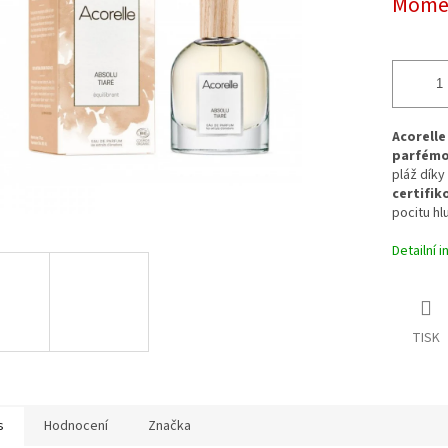
Momen
ek.
Acorelle
parfémo
pláž dík
certifik
pocitu hl
Detailní 
TISK
s
Hodnocení
Značka