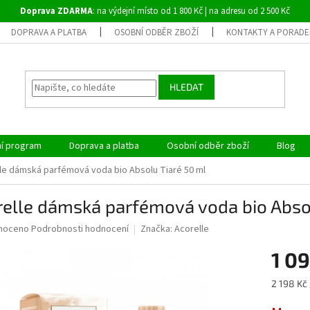
Doprava ZDARMA
: na výdejní místo od 1 800 Kč | na adresu od 2 500 Kč
DOPRAVA A PLATBA
OSOBNÍ ODBĚR ZBOŽÍ
KONTAKTY A PORADE
HLEDAT
ní program
Doprava a platba
Osobní odběr zboží
Blog
le dámská parfémová voda bio Absolu Tiaré 50 ml
elle dámská parfémová voda bio Abso
né
noceno
Podrobnosti hodnocení
Značka:
Acorelle
ní
1 09
u
Měrná
2 198 Kč 
cena: