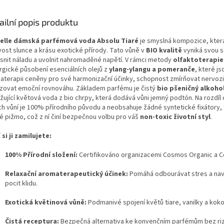
ailní popis produktu
elle dámská parfémová voda Absolu Tiaré
je smyslná kompozice, která
vost slunce a krásu exotické přírody. Tato vůně v
BIO kvalitě
vyniká svou 
asnit náladu a uvolnit nahromaděné napětí. V rámci metody
olfaktoterapie
rgické působení esenciálních olejů z
ylang-ylangu a pomeranče
, které js
aterapii ceněny pro své harmonizační účinky, schopnost zmírňovat nervozi
zovat emoční rovnováhu. Základem parfému je čistý
bio pšeničný alkoho
žující květová voda z bio chrpy, která dodává vůni jemný podtón. Na rozdíl
ch vůní je 100% přírodního původu a neobsahuje žádné syntetické fixátory, f
é pižmo, což z ní činí bezpečnou volbu pro váš
non-toxic životní styl
.
 si ji zamilujete:
100% Přírodní složení:
Certifikováno organizacemi Cosmos Organic a 
Relaxační aromaterapeutický účinek:
Pomáhá odbourávat stres a na
pocit klidu.
Exotická květinová vůně:
Podmanivé spojení květů tiare, vanilky a koko
Čistá receptura:
Bezpečná alternativa ke konvenčním parfémům bez ri