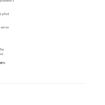
vyrobeno z
te před
 ani na
ďte
ní.
100%