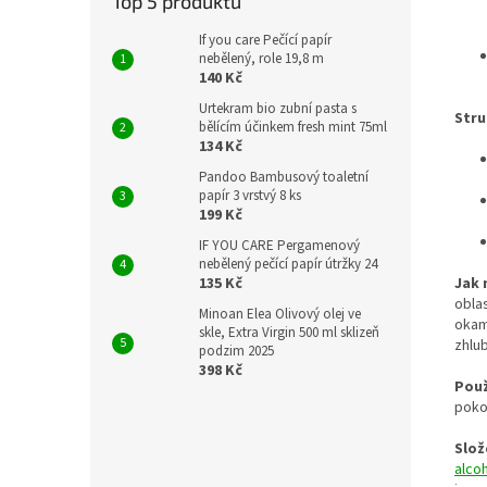
Top 5 produktů
If you care Pečící papír
nebělený, role 19,8 m
140 Kč
Urtekram bio zubní pasta s
Stru
bělícím účinkem fresh mint 75ml
134 Kč
Pandoo Bambusový toaletní
papír 3 vrstvý 8 ks
199 Kč
IF YOU CARE Pergamenový
nebělený pečící papír útržky 24
135 Kč
Jak 
obla
Minoan Elea Olivový olej ve
okamž
skle, Extra Virgin 500 ml sklizeň
zhlu
podzim 2025
398 Kč
Použ
poko
Slože
alco