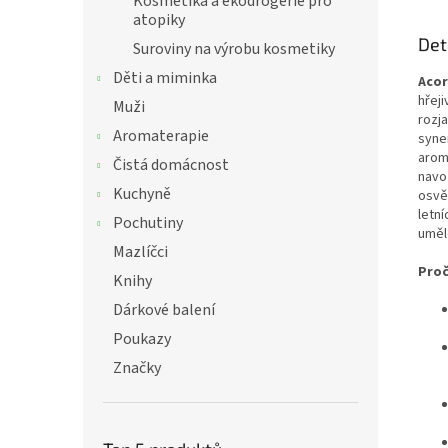
Kosmetika a ekodrogerie pro
atopiky
Det
Suroviny na výrobu kosmetiky
Děti a miminka
Acor
hřeji
Muži
rozj
Aromaterapie
syne
arom
Čistá domácnost
navo
Kuchyně
osvě
letní
Pochutiny
uměl
Mazlíčci
Proč
Knihy
Dárkové balení
Poukazy
Značky