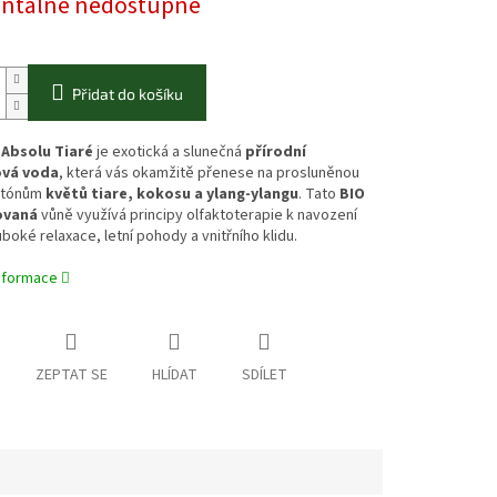
tálně nedostupné
Přidat do košíku
 Absolu Tiaré
je exotická a slunečná
přírodní
vá voda
, která vás okamžitě přenese na prosluněnou
y tónům
květů tiare, kokosu a ylang-ylangu
. Tato
BIO
ovaná
vůně využívá principy olfaktoterapie k navození
uboké relaxace, letní pohody a vnitřního klidu.
informace
ZEPTAT SE
HLÍDAT
SDÍLET