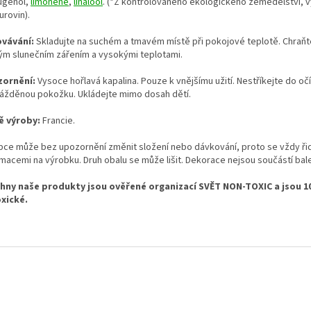
ugenol,
limonene
,
linalool
. (*Z kontrolovaného ekologického zemědělství, 
urovin).
vávání:
Skladujte na suchém a tmavém místě při pokojové teplotě. Chraň
ým slunečním zářením a vysokými teplotami.
ornění:
Vysoce hořlavá kapalina. Pouze k vnějšímu užití. Nestříkejte do očí
ážděnou pokožku. Ukládejte mimo dosah dětí.
 výroby:
Francie.
bce může bez upozornění změnit složení nebo dávkování, proto se vždy ři
rmacemi na výrobku.
Druh obalu se může lišit.
Dekorace nejsou součástí bale
hny naše produkty j
sou ověřené organizací SVĚT NON-TOXIC a jsou 
xické.