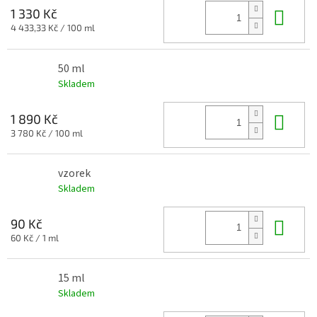
Do 
1 330 Kč
Měrná
4 433,33 Kč / 100 ml
cena:
50 ml
Skladem
Do 
1 890 Kč
Měrná
3 780 Kč / 100 ml
cena:
vzorek
Skladem
Do 
90 Kč
Měrná
60 Kč / 1 ml
cena:
15 ml
Skladem