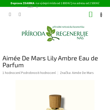
Přejít
Doprava ZDARMA
: na výdejní místo od 1 800 Kč | na adresu od 2 500 Kč
na
CZK
obsah
NÁKUP
KOŠÍK
Aimée De Mars Lily Ambre Eau de
Parfum
Průměrné
1 hodnocení
Podrobnosti hodnocení
Značka:
Aimée De Mars
hodnocení
produktu
je
5,0
z
5
hvězdiček.