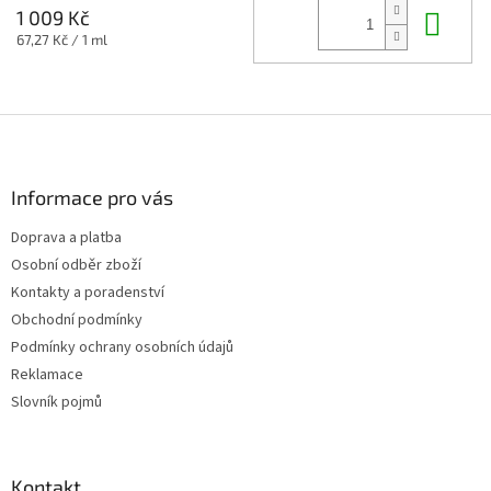
Do 
1 009 Kč
Měrná
67,27 Kč / 1 ml
cena:
Z
á
p
a
Informace pro vás
t
Doprava a platba
í
Osobní odběr zboží
Kontakty a poradenství
Obchodní podmínky
Podmínky ochrany osobních údajů
Reklamace
Slovník pojmů
Kontakt