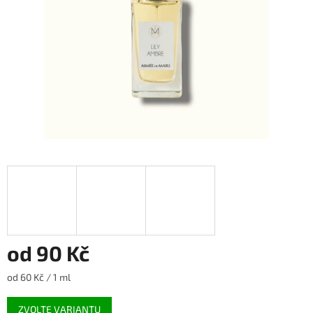
od
90 Kč
Měrná
od 60 Kč / 1 ml
cena:
ZVOLTE VARIANTU