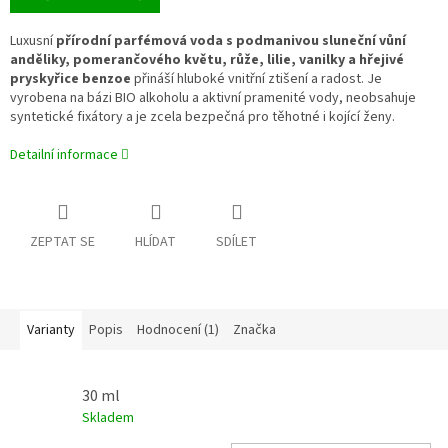
Luxusní
přírodní parfémová voda s podmanivou sluneční vůní
anděliky, pomerančového květu, růže, lilie, vanilky a hřejivé
pryskyřice benzoe
přináší hluboké vnitřní ztišení a radost. Je
vyrobena na bázi BIO alkoholu a aktivní pramenité vody, neobsahuje
syntetické fixátory a je zcela bezpečná pro těhotné i kojící ženy.
Detailní informace
ZEPTAT SE
HLÍDAT
SDÍLET
Varianty
Popis
Hodnocení (1)
Značka
30 ml
Skladem