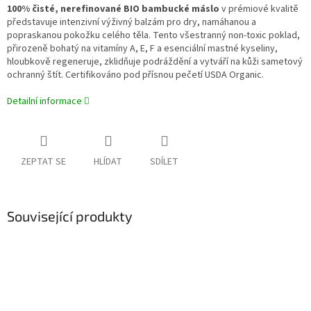
100% čisté, nerefinované BIO bambucké máslo
v prémiové kvalitě
představuje intenzivní výživný balzám pro dry, namáhanou a
popraskanou pokožku celého těla. Tento všestranný non-toxic poklad,
přirozeně bohatý na vitamíny A, E, F a esenciální mastné kyseliny,
hloubkově regeneruje, zklidňuje podráždění a vytváří na kůži sametový
ochranný štít. Certifikováno pod přísnou pečetí USDA Organic.
Detailní informace
ZEPTAT SE
HLÍDAT
SDÍLET
Související produkty