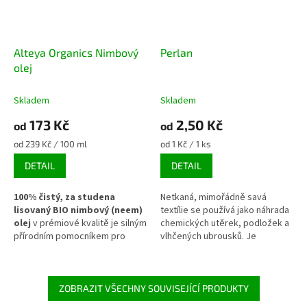
Alteya Organics Nimbový
Perlan
olej
Skladem
Skladem
173 Kč
2,50 Kč
od
od
Měrná
Měrná
od 239 Kč / 100 ml
od 1 Kč / 1 ks
cena:
cena:
DETAIL
DETAIL
100% čistý, za studena
Netkaná, mimořádně savá
lisovaný BIO nimbový (neem)
textílie se používá jako náhrada
olej
v prémiové kvalitě je silným
chemických utěrek, podložek a
přírodním pomocníkem pro
vlhčených ubrousků. Je
problematickou, aknózní a
příjemná na dotek, pevná
ekzematickou pokožku. Tento
a odolná proti oděru.
intenzivně pečující non-toxic olej
vyniká výraznými
ZOBRAZIT VŠECHNY SOUVISEJÍCÍ PRODUKTY
antibakteriálními,