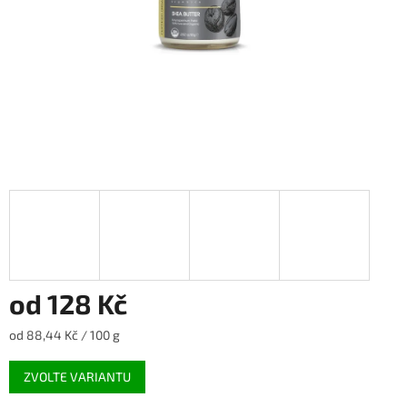
od
128 Kč
Měrná
od 88,44 Kč / 100 g
cena:
ZVOLTE VARIANTU