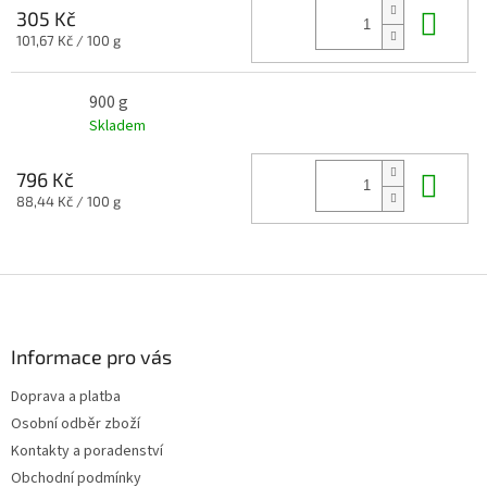
Do 
305 Kč
Měrná
101,67 Kč / 100 g
cena:
900 g
Skladem
Do 
796 Kč
Měrná
88,44 Kč / 100 g
cena:
Z
á
p
a
Informace pro vás
t
Doprava a platba
í
Osobní odběr zboží
Kontakty a poradenství
Obchodní podmínky