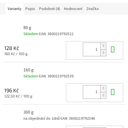
antimykotickými a zklidňujícími
účinky. Účinně pomáhá hojit
Varianty
Popis
Podobné (4)
Hodnocení
Značka
kožní záněty, ulevuje od
svědění při lupénce či
atopickém ekzému a hloubkově
80 g
regeneruje poškozenou kožní
Skladem
EAN:
3800219792522
bariéru. Certifikováno pod
přísnou pečetí USDA Organic.
Do 
128 Kč
Měrná
160 Kč / 100 g
cena:
160 g
Skladem
EAN:
3800219792539
Do 
196 Kč
Měrná
122,50 Kč / 100 g
cena:
300 g
na objednání do 2dnů
EAN:
3800219792546