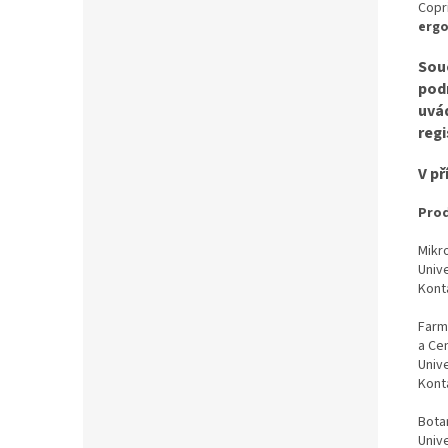
Copr
ergo
Souč
pod
uvá
reg
V př
Prod
Mikr
Univ
Konta
Farm
a Ce
Univ
Konta
Bota
Univ