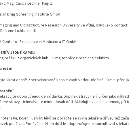
kt: Mag. Cäcilia Lechner Pagitz
rian Drug Screening Institute GmbH
Imaging and Ultrastructure Research University ve Vídni, Rakousko Kontakt: 
 Dr. Irene Lichtscheidl
t Center of Excellence in Medicine a IT GmbH
ENÍ V JEDNÉ KAPSLI:
mg prášku z organických hub, 95 mg tobolky z rostlinné celulózy
KOVÁNÍ:
ejte 2krát denně 2 nerozkousané kapsle zapít vodou. Ideálně 30 min. před jí
zornění
ekračujte doporučenou denní dávku. Doplněk stravy není určen jako náhrad
žené stravy. Uchovávejte mimo dosah dětí. Skladujte v suchu a temnu, při 
.
těhotenství, kojení, užívání léků se poraďte se svým lékařem dříve, než zač
ravek používat. Podávání dětem do 3 let doporučujeme konzultovat s lékař