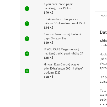
psychi
If you care Pečící papír
nebělený, role 19,8 m
140 Kč
Popi
Urtekram bio zubní pasta s
bělícím účinkem fresh mint 75ml
134 Kč
Det
Pandoo Bambusový toaletní
papír 3 vrstvý 8 ks
Glüc
199 Kč
houb
IF YOU CARE Pergamenový
nebělený pečící papír útržky 24
Houby
135 Kč
„she
slože
Minoan Elea Olivový olej ve
zpra
skle, Extra Virgin 500 ml sklizeň
podzim 2025
398 Kč
Cop
guisa
Tato 
mědi
voln
kter