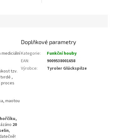
apětí.
jakýchkoliv aditiv.
Doplňkové parametry
 mediciální
Kategorie
:
Funkční houby
EAN
:
9009538001658
Výrobce
:
Tyroler Glückspilze
ikost tzv.
tvrdé ,
í proces
ka, maotou
 hořčíku,
okázáno
20
selin
,
odatečně!