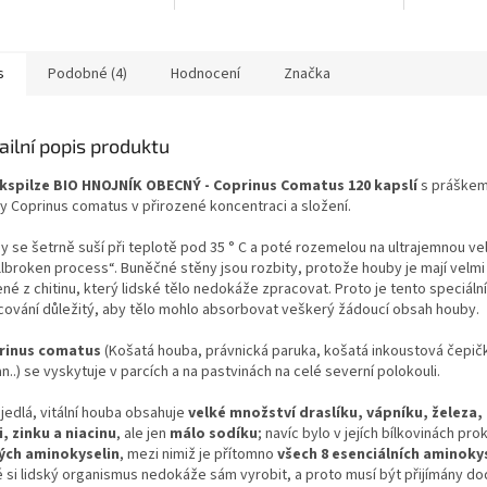
duševním n
cké i fyzické kondice.
omega-3, 6, 7, 9 a 11 (včetně
EPA a DHA).
s
Podobné (4)
Hodnocení
Značka
ailní popis produktu
kspilze BIO HNOJNÍK OBECNÝ - Coprinus Comatus 120 kapslí
s práškem
y Coprinus comatus v přirozené koncentraci a složení.
 se šetrně suší při teplotě pod 35 ° C a poté rozemelou na ultrajemnou vel
llbroken process“. Buněčné stěny jsou rozbity, protože houby je mají velmi 
né z chitinu, který lidské tělo nedokáže zpracovat. Proto je tento speciáln
cování důležitý, aby tělo mohlo absorbovat veškerý žádoucí obsah houby.
rinus comatus
(Košatá houba, právnická paruka, košatá inkoustová čepič
n..) se vyskytuje v parcích a na pastvinách na celé severní polokouli.
jedlá, vitální houba obsahuje
velké množství draslíku, vápníku, železa,
, zinku a niacinu
, ale jen
málo sodíku
; navíc bylo v jejích bílkovinách pr
ých aminokyselin
, mezi nimiž je přítomno
všech 8 esenciálních aminoky
é si lidský organismus nedokáže sám vyrobit, a proto musí být přijímány d