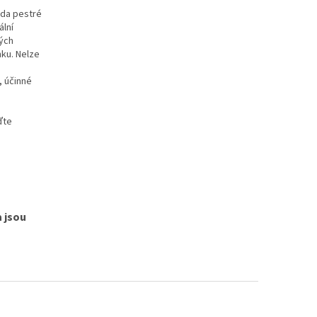
ada pestré
ální
ných
ku. Nelze
, účinné
ďte
 jsou