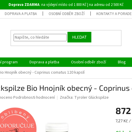
Doprava ZDARMA
: na výdejní místo od 1 800 Kč | na adresu od 2 500 Kč
DOPRAVA A PLATBA
OSOBNÍ ODBĚR ZBOŽÍ
KONTAKTY A PORADE
HLEDAT
ní program
Doprava a platba
Osobní odběr zboží
Blog
Bio Hnojník obecný - Coprinus comatus 120 kapslí
kspilze Bio Hnojník obecný - Coprinus
né
noceno
Podrobnosti hodnocení
Značka:
Tyroler Glückspilze
ní
872
u
Měrná
7,27 Kč / 
cena: