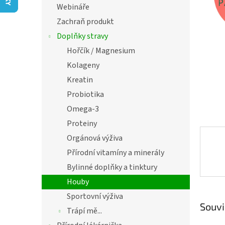
í
Webináře
hvězdič
p
Zachraň produkt
a
n
Doplňky stravy
e
Hořčík / Magnesium
l
Kolageny
Kreatin
Probiotika
Omega-3
Proteiny
Orgánová výživa
Přírodní vitamíny a minerály
Bylinné doplňky a tinktury
Houby
Sportovní výživa
Souvi
Trápí mě...