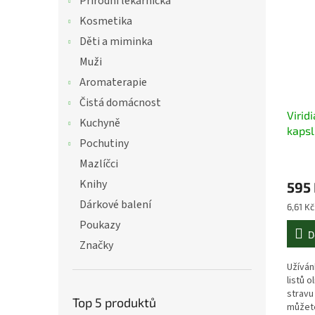
Přírodní lékárnička
Kosmetika
Děti a miminka
Muži
Aromaterapie
Čistá domácnost
Virid
Kuchyně
kapslí
Pochutiny
olivo
Mazlíčci
Knihy
595
Dárkové balení
Měrná
6,61 Kč
cena:
Poukazy
D
Značky
Užíván
listů 
stravu
Top 5 produktů
můžete