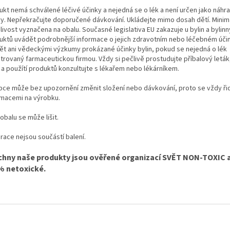
ukt nemá schválené léčivé účinky a nejedná se o lék a není určen jako náhr
vy. Nepřekračujte doporučené dávkování. Ukládejte mimo dosah dětí. Minim
livost vyznačena na obalu. Současné legislativa EU zakazuje u bylin a bylin
uktů uvádět podrobnější informace o jejich zdravotním nebo léčebném účin
ět ani vědeckými výzkumy prokázané účinky bylin, pokud se nejedná o lék
strovaný farmaceutickou firmou. Vždy si pečlivě prostudujte příbalový leták
y a použítí produktů konzultujte s lékařem nebo lékárníkem.
bce může bez upozornění změnit složení nebo dávkování, proto se vždy ři
rmacemi na výrobku.
obalu se může lišit.
race nejsou součástí balení.
chny naše produkty jsou ověřené organizací SVĚT NON-TOXIC a
% netoxické.