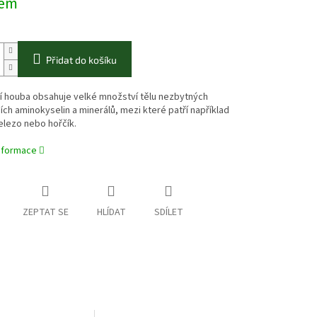
dem
Přidat do košíku
í houba obsahuje velké množství tělu nezbytných
ích aminokyselin a minerálů, mezi které patří například
elezo nebo hořčík.
informace
ZEPTAT SE
HLÍDAT
SDÍLET