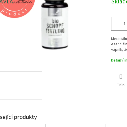
Skla
ek.
Mediciáln
esenciáln
vápník, ž
Detailní 
TISK
sející produkty