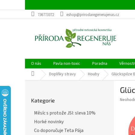
Přejít
na
obsah
736773372
eshop@prirodaregenerujenas.cz
O nás
Pavla non-toxic
Poradna
Věrnost
Domů
Doplňky stravy
Houby
Glückspilze 
P
Glüc
o
Přeskočit
s
Průměr
Neohod
Kategorie
kategorie
t
hodnoce
r
produkt
Měsíc s protože JSI: sleva 10%
a
je
Horké novinky
0,0
n
z
n
Co doporučuje Teta Pája
5