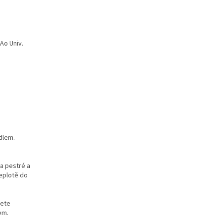
Ao Univ.
dlem.
a pestré a
teplotě do
nete
em.