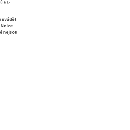
ů a L-
ů uvádět
 Nelze
é nejsou