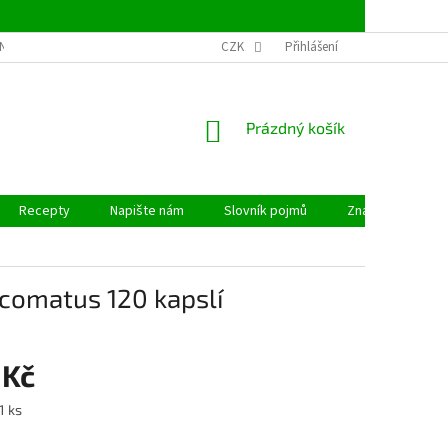
NSTVÍ
OBCHODNÍ PODMÍNKY
CZK
PODMÍNKY OCHRANY OSOBNÍCH ÚDAJ
Přihlášení
NÁKUPNÍ
Prázdný košík
KOŠÍK
Recepty
Napište nám
Slovník pojmů
Značky
 comatus 120 kapslí
 Kč
1 ks