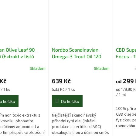
ian Olive Leaf 90
Nordbo Scandinavian
CBD Supe
 (Extrakt z listů
Omega-3 Trout Oil 120
Focus - 1
vníku)
kapslí
spectru
Skladem
Skladem
 Kč
639 Kč
299 
od
Měrná
Měrná
 / 1 ks
5,33 Kč / 1 ks
od 179,90 K
cena:
cena:
/ 1 ml
o košíku
Do košíku
100% příro
CBD olej be
ím non toxic extraktu z
Nejčistější skandinávský
fyzickou p
olivovníku obohatíte
přírodní rybí olej (lokální
rovnováhu 
 o účinný antioxidant a
produkce s certifikací ASC)
funkcí těla 
 tím přispět ke zlepšení
obsahuje silnou a účinnou směs