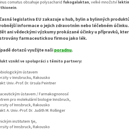
inus comatus obsahuje polysacharid
fukogalaktan
, velké množství
lektin
thionein
.
asná legislativa EU zakazuje u hub, bylin a bylinných produkt
robnější informace o jejich zdravotním nebo léčebném účinku.
dět ani vědeckými výzkumy prokázané účinky u přípravků, kter
istrovány farmaceutickou firmou jako lék.
ípadě dotazů využijte naši
poradnu
.
ukt vznikl ve spolupráci s těmito partnery:
obiologickým ústavem
erzity v Innsbrucku, Rakousko
kt: Univ.-Prof. Dr. Ursula Peintner
aceutickým ústavem / Farmakognonosií
ntrem pro molekulární biologie Innsbruck,
ersity of Innsbruck, Rakousko
kt: A. Univ.-Prof. Dr. Judith M. Rollinger
nickým institutem tje,
ersity of Innsbruck, Rakousko