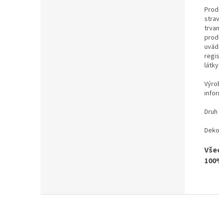
Prod
stra
trvan
prod
uvád
regi
látk
Výro
info
Druh 
Deko
Vše
100
Z
á