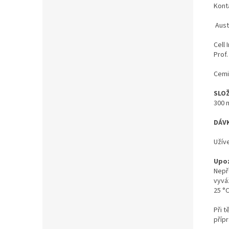
Konta
Aust
Cell 
Prof.
Cemi
SLOŽ
300 
DÁV
Užív
Upo
Nepř
vyvá
25 °C
Při 
příp