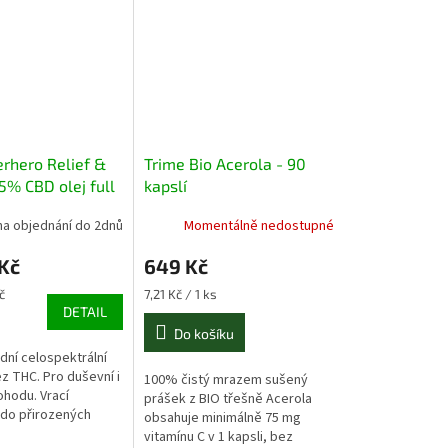
rhero Relief &
Trime Bio Acerola - 90
5% CBD olej full
kapslí
m
na objednání do 2dnů
Momentálně nedostupné
Kč
649 Kč
Měrná
č
7,21 Kč / 1 ks
cena:
DETAIL
Do košíku
dní celospektrální
z THC. Pro duševní i
100% čistý mrazem sušený
ohodu. Vrací
prášek z BIO třešně Acerola
do přirozených
obsahuje minimálně 75 mg
a přináší úlevu při
vitamínu C v 1 kapsli, bez