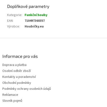
Doplňkové parametry
Kategorie
:
Funkční houby
EAN
:
710497360357
Výrobce
:
Houbičky.eu
Z
á
p
a
Informace pro vás
t
Doprava a platba
í
Osobní odběr zboží
Kontakty a poradenství
Obchodní podmínky
Podmínky ochrany osobních údajů
Reklamace
Slovník pojmů