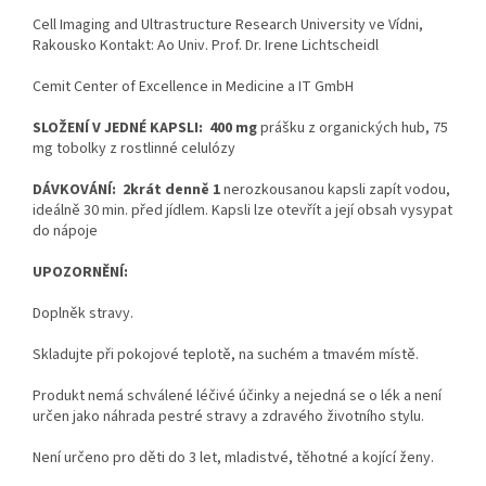
Cell Imaging and Ultrastructure Research University ve Vídni,
Rakousko Kontakt: Ao Univ. Prof. Dr. Irene Lichtscheidl
Cemit Center of Excellence in Medicine a IT GmbH
SLOŽENÍ V JEDNÉ KAPSLI:
400 mg
prášku z organických hub, 75
mg tobolky z rostlinné celulózy
DÁVKOVÁNÍ:
2krát denně 1
nerozkousanou kapsli zapít vodou,
ideálně 30 min. před jídlem. Kapsli lze otevřít a její obsah vysypat
do nápoje
UPOZORNĚNÍ:
Doplněk stravy.
Skladujte při pokojové teplotě, na suchém a tmavém místě.
Produkt nemá schválené léčivé účinky a nejedná se o lék a není
určen jako náhrada pestré stravy a zdravého životního stylu.
Není určeno pro děti do 3 let, mladistvé, těhotné a kojící ženy.