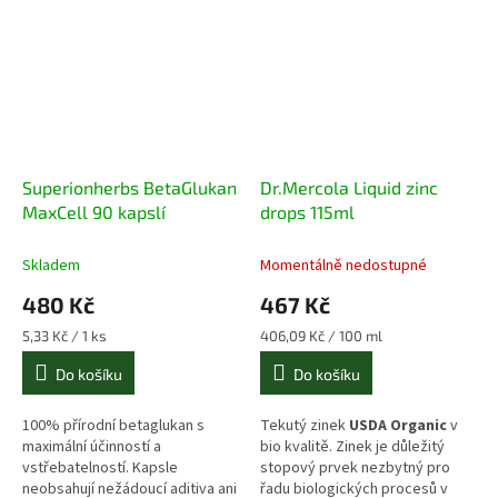
Superionherbs BetaGlukan
Dr.Mercola Liquid zinc
MaxCell 90 kapslí
drops 115ml
Skladem
Momentálně nedostupné
480 Kč
467 Kč
Měrná
Měrná
5,33 Kč / 1 ks
406,09 Kč / 100 ml
cena:
cena:
Do košíku
Do košíku
100% přírodní betaglukan s
Tekutý zinek
USDA Organic
v
maximální účinností a
bio kvalitě. Zinek je důležitý
vstřebatelností. Kapsle
stopový prvek nezbytný pro
neobsahují nežádoucí aditiva ani
řadu biologických procesů v