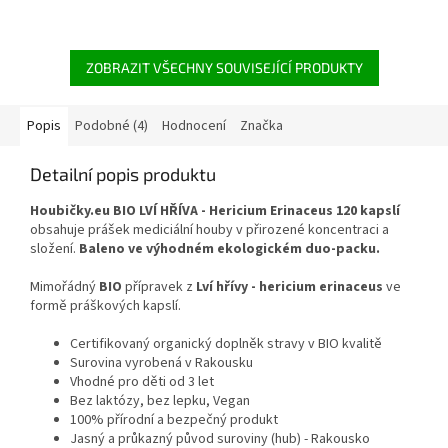
konzervanty. Špička pro
lidském těle.
podporu imunitního systému
ZOBRAZIT VŠECHNY SOUVISEJÍCÍ PRODUKTY
Popis
Podobné (4)
Hodnocení
Značka
Detailní popis produktu
Houbičky.eu BIO LVÍ HŘÍVA - Hericium Erinaceus 120 kapslí
obsahuje prášek mediciální houby v přirozené koncentraci a
složení.
Baleno ve výhodném ekologickém duo-packu.
Mimořádný
BIO
přípravek z
Lví hřívy - hericium erinaceus
ve
formě
práškových kapslí.
Certifikovaný organický doplněk stravy v BIO kvalitě
Surovina vyrobená v Rakousku
Vhodné pro děti od 3 let
Bez laktózy, bez lepku, Vegan
100% přírodní a bezpečný produkt
Jasný a průkazný původ suroviny (hub) - Rakousko