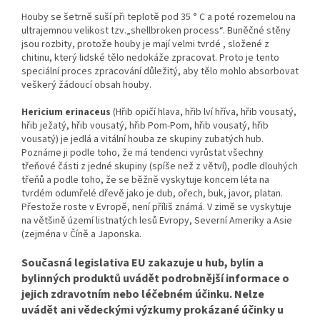
Houby se šetrně suší při teplotě pod 35 ° C a poté rozemelou na
ultrajemnou velikost tzv.„shellbroken process“. Buněčné stěny
jsou rozbity, protože houby je mají velmi tvrdé , složené z
chitinu, který lidské tělo nedokáže zpracovat. Proto je tento
speciální proces zpracování důležitý, aby tělo mohlo absorbovat
veškerý žádoucí obsah houby.
Hericium erinaceus
(Hřib opičí hlava, hřib lví hříva, hřib vousatý,
hřib ježatý, hřib vousatý, hřib Pom-Pom, hřib vousatý, hřib
vousatý) je jedlá a vitální houba ze skupiny zubatých hub.
Poznáme ji podle toho, že má tendenci vyrůstat všechny
třeňové části z jedné skupiny (spíše než z větví), podle dlouhých
třeňů a podle toho, že se běžně vyskytuje koncem léta na
tvrdém odumřelé dřevě jako je dub, ořech, buk, javor, platan.
Přestože roste v Evropě, není příliš známá. V zimě se vyskytuje
na většině území listnatých lesů Evropy, Severní Ameriky a Asie
(zejména v Číně a Japonska.
Současná legislativa EU zakazuje u hub, bylin a
bylinných produktů uvádět podrobnější informace o
jejich zdravotním nebo léčebném účinku. Nelze
uvádět ani vědeckými výzkumy prokázané účinky u