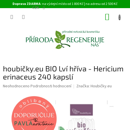
Přejít
Doprava ZDARMA
: na výdejní místo od 1 800 Kč | na adresu od 2 500 Kč
na
CZK
obsah
NÁKUP
KOŠÍK
houbičky.eu BIO Lví hříva - Hericium
erinaceus 240 kapslí
Průměrné
Neohodnoceno
Podrobnosti hodnocení
Značka:
Houbičky.eu
hodnocení
produktu
je
0,0
z
5
hvězdiček.