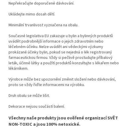
Nepřekračujte doporučené dávkování.
Ukládejte mimo dosah dětí.
Minimální trvanlivost vyznačena na obalu.
Současné legislativa EU zakazuje u bylin a bylinných produktů
uvádět podrobnější informace o jejich zdravotním nebo
léčebném účinku. Nelze uvádět ani vědeckými výzkumy
prokázané účinky bylin, pokud se nejedná o lék registrovaný
farmaceutickou firmou. Vždy si pečlivě prostudujte příbalový
leták, účinné látky a použítí produktů konzultujte s lékařem nebo
lékárníkem.
Výrobce může bez upozornění změnit složení nebo dávkování,
proto se vždy řiďte informacemi na výrobku.
Druh obalu se může lišit.
Dekorace nejsou součástí balení.
Všechny naše produkty jsou ověřené organizací SVĚT
NON-TOXIC a jsou 100% netoxické.