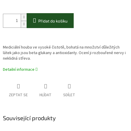
Přidat do košíku
Mediciální houba ve vysoké čistotě, bohatá na množství důležitých
látek jako jsou beta-glukany a antioxidanty. Ocení ji rozbouřené nervy i
neklidná střeva.
Detailní informace
ZEPTAT SE
HLÍDAT
SDÍLET
Související produkty