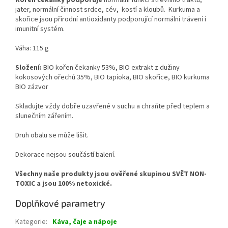
jater, normální činnost srdce, cév, kostí a kloubů. Kurkuma a
skořice jsou přírodní antioxidanty podporující normální trávení i
imunitní systém.
Váha: 115 g
Složení:
BIO kořen čekanky 53%, BIO extrakt z dužiny
kokosových ořechů 35%, BIO tapioka, BIO skořice, BIO kurkuma
BIO zázvor
Skladujte vždy dobře uzavřené v suchu a chraňte před teplem a
slunečním zářením.
Druh obalu se může lišit.
Dekorace nejsou součástí balení.
Všechny naše produkty jsou ověřené skupinou SVĚT NON-
TOXIC a jsou 100% netoxické.
Doplňkové parametry
Kategorie
:
Káva, čaje a nápoje