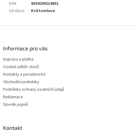
EAN
:
8594209214051
Výrobce
:
Květomluva
Z
á
p
a
Informace pro vás
t
Doprava a platba
í
Osobní odběr zboží
Kontakty a poradenství
Obchodní podmínky
Podmínky ochrany osobních údajů
Reklamace
Slovník pojmů
Kontakt