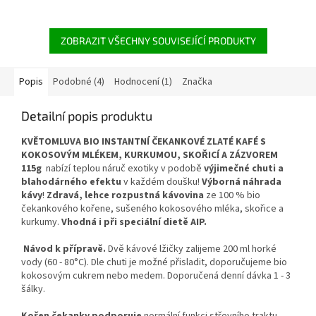
cukru.
pouze ze dvou ingrediencí.
Naprosto bez chemie.
ZOBRAZIT VŠECHNY SOUVISEJÍCÍ PRODUKTY
Popis
Podobné (4)
Hodnocení (1)
Značka
Detailní popis produktu
KVĚTOMLUVA BIO INSTANTNÍ ČEKANKOVÉ ZLATÉ KAFÉ S
KOKOSOVÝM MLÉKEM, KURKUMOU, SKOŘICÍ A ZÁZVOREM
115g
nabízí teplou náruč exotiky v podobě
výjimečné chuti a
blahodárného efektu
v každém doušku!
Výborná náhrada
kávy
!
Zdravá, lehce rozpustná kávovina
ze 100 % bio
čekankového kořene, sušeného kokosového mléka, skořice a
kurkumy.
Vhodná i při speciální dietě AIP.
Návod k přípravě.
Dvě kávové lžičky zalijeme 200 ml horké
vody (60 - 80°C). Dle chuti je možné přisladit, doporučujeme bio
kokosovým cukrem nebo medem. Doporučená denní dávka 1 - 3
šálky.
Kořen čekanky podporuje
normální funkci střevního traktu,