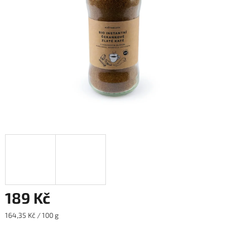
hvězdiček.
189 Kč
Měrná
164,35 Kč / 100 g
cena: