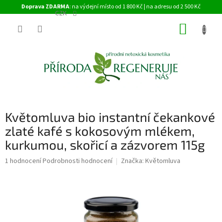
Přejít
Doprava ZDARMA
: na výdejní místo od 1 800 Kč | na adresu od 2 500 Kč
na
CZK
obsah
NÁKUP
KOŠÍK
Květomluva bio instantní čekankové
zlaté kafé s kokosovým mlékem,
kurkumou, skořicí a zázvorem 115g
Průměrné
1 hodnocení
Podrobnosti hodnocení
Značka:
Květomluva
hodnocení
produktu
je
5,0
z
5