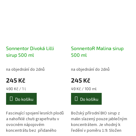
Sonnentor Divoká Lilli
SonnentoR Malina sirup
sirup 500 ml
500 ml
na objednání do 2dnů
na objednání do 2dnů
245 Kč
245 Kč
Měrná
Měrná
490 Kč / 1 l
49 Kč / 100 ml
cena:
cena:
Do košíku
Do košíku
Fascinující spojení lesních plodů
Božský přírodní BIO sirup z
a nahořklé chuti grapefruitu v
malin slazený pouze jablečným
ovocném nápojovém
koncentrátem. Je vhodný k
koncentrátu bez přidaného
ředění v poměru 1:9. Složen