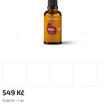
hvězdiček.
549 Kč
Měrná
10,98 Kč / 1 ml
cena: