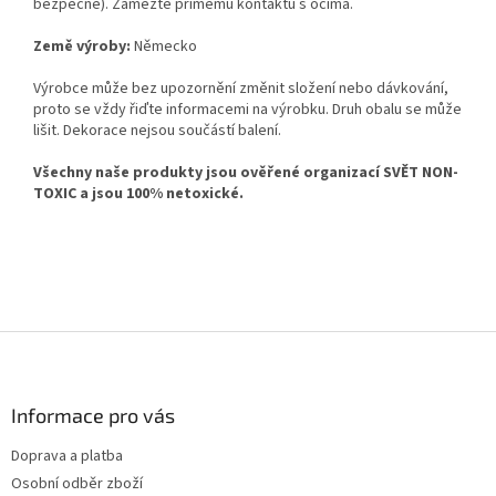
bezpečné). Zamezte přímému kontaktu s očima.
Země výroby:
Německo
Výrobce může bez upozornění změnit složení nebo dávkování,
proto se vždy řiďte informacemi na výrobku. Druh obalu se může
lišit. Dekorace nejsou součástí balení.
Všechny naše produkty j
sou ověřené organizací SVĚT NON-
TOXIC a jsou 100% netoxické.
Z
á
p
a
Informace pro vás
t
Doprava a platba
í
Osobní odběr zboží