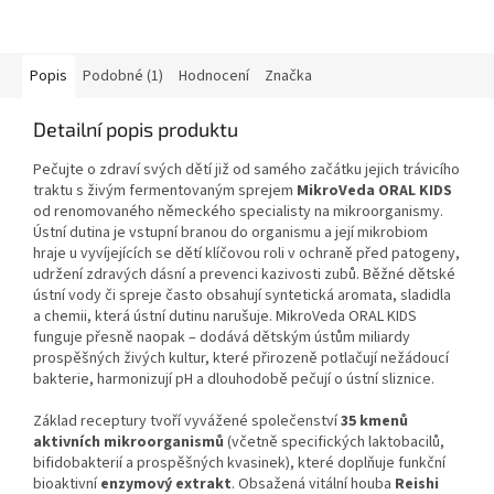
Popis
Podobné (1)
Hodnocení
Značka
Detailní popis produktu
Pečujte o zdraví svých dětí již od samého začátku jejich trávicího
traktu s živým fermentovaným sprejem
MikroVeda ORAL KIDS
od renomovaného německého specialisty na mikroorganismy.
Ústní dutina je vstupní branou do organismu a její mikrobiom
hraje u vyvíjejících se dětí klíčovou roli v ochraně před patogeny,
udržení zdravých dásní a prevenci kazivosti zubů. Běžné dětské
ústní vody či spreje často obsahují syntetická aromata, sladidla
a chemii, která ústní dutinu narušuje. MikroVeda ORAL KIDS
funguje přesně naopak – dodává dětským ústům miliardy
prospěšných živých kultur, které přirozeně potlačují nežádoucí
bakterie, harmonizují pH a dlouhodobě pečují o ústní sliznice.
Základ receptury tvoří vyvážené společenství
35 kmenů
aktivních mikroorganismů
(včetně specifických laktobacilů,
bifidobakterií a prospěšných kvasinek), které doplňuje funkční
bioaktivní
enzymový extrakt
. Obsažená vitální houba
Reishi