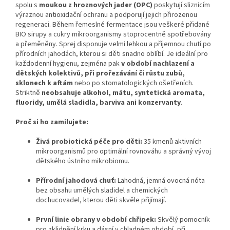
spolu s
moukou z hroznových jader (OPC)
poskytují sliznicím
výraznou antioxidační ochranu a podporují jejich přirozenou
regeneraci. Během řemeslné fermentace jsou veškeré přidané
BIO sirupy a cukry mikroorganismy stoprocentně spotřebovány
a přeměněny. Sprej disponuje velmi lehkou a příjemnou chutí po
přírodních jahodách, kterou si děti snadno oblíbí. Je ideální pro
každodenní hygienu, zejména pak
v období nachlazení a
dětských kolektivů, při prořezávání či růstu zubů,
sklonech k aftám
nebo po stomatologických ošetřeních.
Striktně
neobsahuje alkohol, mátu, syntetická aromata,
fluoridy, umělá sladidla, barviva ani konzervanty
.
Proč si ho zamilujete:
Živá probiotická péče pro děti:
35 kmenů aktivních
mikroorganismů pro optimální rovnováhu a správný vývoj
dětského ústního mikrobiomu.
Přírodní jahodová chuť:
Lahodná, jemná ovocná nóta
bez obsahu umělých sladidel a chemických
dochucovadel, kterou děti skvěle přijímají.
První linie obrany v období chřipek:
Skvělý pomocník
pro zklidnění krku a dásní v chladném období, při