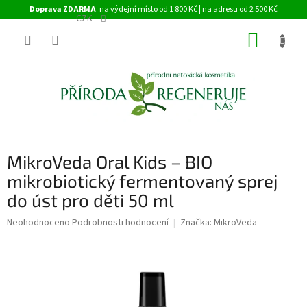
Přejít
Doprava ZDARMA
: na výdejní místo od 1 800 Kč | na adresu od 2 500 Kč
na
CZK
obsah
NÁKUP
KOŠÍK
MikroVeda Oral Kids – BIO
mikrobiotický fermentovaný sprej
do úst pro děti 50 ml
Průměrné
Neohodnoceno
Podrobnosti hodnocení
Značka:
MikroVeda
hodnocení
produktu
je
0,0
z
5