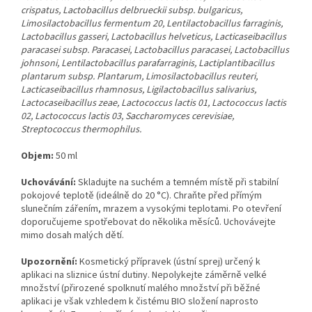
crispatus, Lactobacillus de
lbrueckii subsp. bulgaricus,
Limosilactobacillus fermentum 20, Lentilactobacillus farraginis,
Lactobacillus gasseri, Lactobacillus helveticus, Lacticaseibacillus
paracasei subsp. Paracasei, Lactobacillus paracasei, Lactobacillus
johnsoni, Lentilactobacillus parafarraginis, Lactiplantibacillus
plantarum subsp. Plantarum, Limosilactobacillus reuteri,
Lacticaseibacillus rhamnosus, Ligilactobacillus salivarius,
Lactocaseibacillus zeae, Lactococcus lactis 01, Lactococcus lactis
02, Lactococcus lactis 03, Saccharomyces cerevisiae,
Streptococcus thermophilus.
Objem:
50 ml
Uchovávání:
Skladujte na suchém a temném místě při stabilní
pokojové teplotě (ideálně do 20 °C). Chraňte před přímým
slunečním zářením, mrazem a vysokými teplotami. Po otevření
doporučujeme spotřebovat do několika měsíců. Uchovávejte
mimo dosah malých dětí.
Upozornění:
Kosmetický přípravek (ústní sprej) určený k
aplikaci na sliznice ústní dutiny. Nepolykejte záměrně velké
množství (přirozené spolknutí malého množství při běžné
aplikaci je však vzhledem k čistému BIO složení naprosto