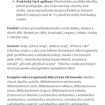
Praktický tip k aplikaci:
Před každým použitím lahvičku
jemně protřepejte, aby se promíchaly všechny živé
složky. Sprej nepoužívejte bezprostředně po horkých
jídlech či nápojích (nad 45 °C), které by mohly živé kultury
oslabit.
Použití:
Určeno pro každodenní péči o ústní dutinu, sliznice a
dásně dětí. Vhodné pro děti, dospívající, vegany, celiaky i osoby
s citlivými zuby.
Složení:
Voda, rýžový sirup*, datlový sirup*, třtinový cukr*
(všechny sirupy a cukry jsou během fermentace mikroorganismy
plně spotřebovány a metabolizovány), mouka z hroznových
jader (OPC)
, lesklokorka lesklá (houba Reishi)
, enzymový
extrakt*, přírodní jahodové aroma*.
*Všechny složky pocházejí z
kontrolovaného ekologického zemědělství (BIO).
Komplex mikroorganismů MikroVeda (35 kmenů):
Bacillus
clausii, Bacillus subtilis, Bifidobacterium adolescentis,
Bifidobacterium lactis,
Bifidobacterium bifidum, Bifidobacterium
breve, Bifidobacterium longum, Bifidobacterium infantis,
Enterococcus faecium, Lactobacillus acidophilus, Lactobacillus
amylolyticus, Lactobacillus amylovorus, Lactobacillu
s casei 01,
Lactobacillus casei 02, Lactobacillus casei 03, Lactobacillus