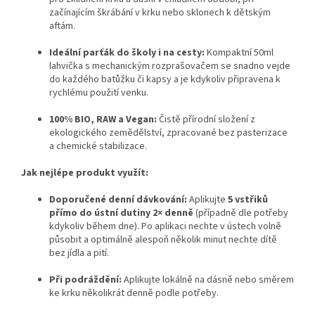
začínajícím škrábání v krku nebo sklonech k dětským
aftám.
Ideální parťák do školy i na cesty:
Kompaktní 50ml
lahvička s mechanickým rozprašovačem se snadno vejde
do každého batůžku či kapsy a je kdykoliv připravena k
rychlému použití venku.
100% BIO, RAW a Vegan:
Čistě přírodní složení z
ekologického zemědělství, zpracované bez pasterizace
a chemické stabilizace.
Jak nejlépe produkt využít:
Doporučené denní dávkování:
Aplikujte
5 vstřiků
přímo do ústní dutiny 2× denně
(případně dle potřeby
kdykoliv během dne). Po aplikaci nechte v ústech volně
působit a optimálně alespoň několik minut nechte dítě
bez jídla a pití.
Při podráždění:
Aplikujte lokálně na dásně nebo směrem
ke krku několikrát denně podle potřeby.