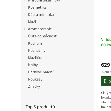
Přírodní lékárnička
Kosmetika
Děti a miminka
Muži
Aromaterapie
Čistá domácnost
Virid
Kuchyně
60 ka
Pochutiny
Mazlíčci
629
Knihy
Dárkové balení
Měrná
10,48 K
cena:
Poukazy
D
Značky
Čistý 
bylink
standa
Top 5 produktů
bakosi