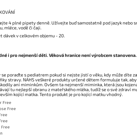
KOVÁNÍ
ejte 4 plné pipety denně. Užívejte buď samostatně pod jazyk nebo s
u, mléce, vodě či čaji.
t dávek v celkovém objemu - 20.
né i pro nejmenší děti. Věková hranice není výrobcem stanovena.
 se poraďte s pediatrem pokud si nejste jistí o věku, kdy může díte za
ňky stravy. NAHS veškeré produkty určené dětem formuluje tak, aby
kodily ani miminkům. Ovšem ta nejmenší miminka, která jsou kojen
ávají tu nejlepší obranu z mateřského mléka, tudíž se o své zdraví m
evším kojící matka. Tento produkt je pro kojící matku vhodný.
r Free
ose Free
Free
Free
 Free
an