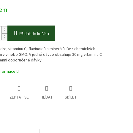
dem
Přidat do košíku
zdroj vitaminu C, flavinoidů a minerálů. Bez chemických
arviv nebo GMO. V jedné dávce obsahuje 30 mg vitaminu C
enní doporučené dávky.
informace
ZEPTAT SE
HLÍDAT
SDÍLET