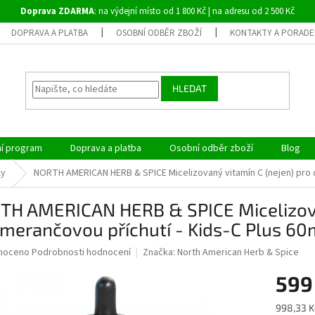
Doprava ZDARMA
: na výdejní místo od 1 800 Kč | na adresu od 2 500 Kč
DOPRAVA A PLATBA
OSOBNÍ ODBĚR ZBOŽÍ
KONTAKTY A PORADE
HLEDAT
ní program
Doprava a platba
Osobní odběr zboží
Blog
ly
NORTH AMERICAN HERB & SPICE Micelizovaný vitamín C (nejen) pro d
TH AMERICAN HERB & SPICE Micelizovan
merančovou příchutí - Kids-C Plus 60
né
noceno
Podrobnosti hodnocení
Značka:
North American Herb & Spice
ní
599
u
Měrná
998,33 K