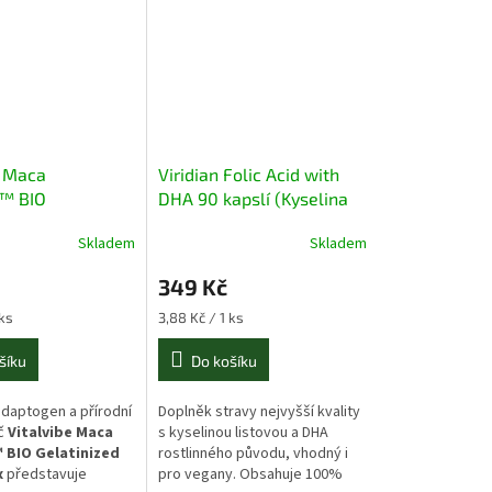
e Maca
Viridian Folic Acid with
™ BIO
DHA 90 kapslí (Kyselina
zed 3-Complex,
listová a DHA)
Skladem
Skladem
349 Kč
Měrná
 ks
3,88 Kč / 1 ks
cena:
šíku
Do košíku
adaptogen a přírodní
Doplněk stravy nejvyšší kvality
č
Vitalvibe Maca
s kyselinou listovou a DHA
 BIO Gelatinized
rostlinného původu, vhodný i
x
představuje
pro vegany. Obsahuje 100%