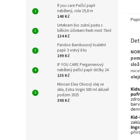
koncen
If you care Pečící papír
proti 
nebělený, role 19,8 m
140 Kč
Popi
Urtekram bio zubní pasta s
bělícím účinkem fresh mint 75ml
134 Kč
Det
Pandoo Bambusový toaletní
papír 3 vrstvý 8 ks
NORT
199 Kč
pome
slož
IF YOU CARE Pergamenový
nebělený pečící papír útržky 24
mice
135 Kč
olej
Minoan Elea Olivový olej ve
Kids
skle, Extra Virgin 500 ml sklizeň
puf
podzim 2025
zdro
398 Kč
barv
denn
Kid-
zakl
Ing
přír