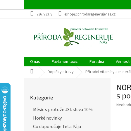
Přejít
na
obsah
736773372
eshop@prirodaregenerujenas.cz
O nás
Pavla non-toxic
Poradna
Věrnost
Domů
Doplňky stravy
Přírodní vitamíny a minerá
P
NOR
o
Přeskočit
s
s po
Kategorie
kategorie
t
Průměr
Neohod
r
Měsíc s protože JSI: sleva 10%
hodnoce
a
produkt
Horké novinky
n
je
n
Co doporučuje Teta Pája
0,0