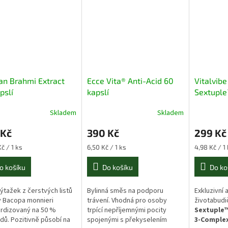
ian Brahmi Extract
Ecce Vita® Anti-Acid 60
Vitalvib
pslí
kapslí
Sextuple
Gelatini
Skladem
Skladem
60 kapslí
 Kč
390 Kč
299 Kč
Měrná
Měrná
č / 1 ks
6,50 Kč / 1 ks
4,98 Kč / 1
cena:
cena:
o košíku
Do košíku
Do ko
výtažek z čerstvých listů
Bylinná směs na podporu
Exkluzivní 
y Bacopa monnieri
trávení. Vhodná pro osoby
životabudi
rdizovaný na 50 %
trpící nepříjemnými pocity
Sextuple™
dů. Pozitivně působí na
spojenými s překyselením
3-Comple