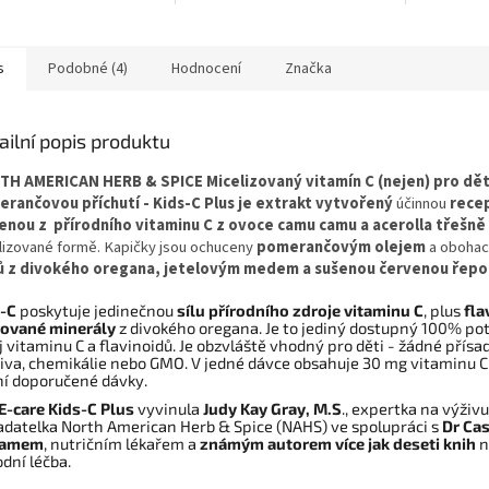
traci, myšlení, paměť a
žaludku.
vysoce kon
úzkostem.
z kořene ř
(
Lepidium 
unikátní sm
s
Podobné (4)
Hodnocení
Značka
odrůd macy
červenofial
silném po
ailní popis produktu
šetrnému p
je produkt
H AMERICAN HERB & SPICE Micelizovaný vitamín C (nejen) pro dět
stravitelný
rančovou příchutí - Kids-C Plus je extrakt vytvořený
účinnou
rece
dostupný. 
enou z přírodního vitaminu C z ovoce camu camu a acerolla třešně
certifikov
lizované formě. Kapičky jsou ochuceny
pomerančovým olejem
a obohac
kvalitě
pos
ů z divokého oregana, jetelovým medem a sušenou červenou řepo
toxic pod
rovnováhu,
-C
poskytuje jedinečnou
sílu přírodního zdroje vitaminu C
, plus
fla
duševní zdr
rované minerály
z divokého oregana. Je to jediný dostupný 100% po
fyzického 
j vitaminu C a flavinoidů. Je obzvláště vhodný pro děti - žádné přísa
vyčerpání.
iva, chemikálie nebo GMO. V jedné dávce obsahuje 30 mg vitaminu C
í doporučené dávky.
E-care Kids-C Plus
vyvinula
Judy Kay Gray, M.S
., expertka na výživu
adatelka North American Herb & Spice (NAHS) ve spolupráci s
Dr Ca
ramem
, nutričním lékařem a
známým autorem více jak deseti knih
n
odní léčba.