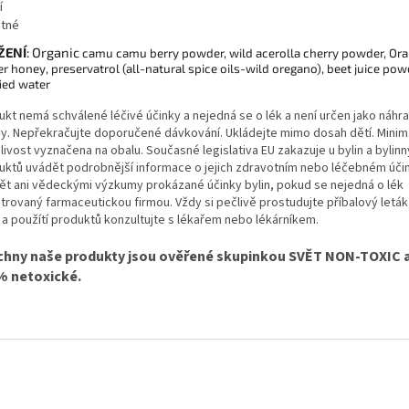
í
tné
ŽENÍ
:
Organic
camu camu berry powder, wild acerolla cherry powder, Oran
r honey, preservatrol (all-natural spice oils-wild oregano), beet juice pow
fied water
ukt nemá schválené léčivé účinky a nejedná se o lék a není určen jako náhr
vy. Nepřekračujte doporučené dávkování. Ukládejte mimo dosah dětí. Minim
livost vyznačena na obalu. Současné legislativa EU zakazuje u bylin a bylin
uktů uvádět podrobnější informace o jejich zdravotním nebo léčebném účin
ět ani vědeckými výzkumy prokázané účinky bylin, pokud se nejedná o lék
strovaný farmaceutickou firmou. Vždy si pečlivě prostudujte příbalový leták
y a použítí produktů konzultujte s lékařem nebo lékárníkem.
chny naše produkty jsou ověřené skupinkou SVĚT NON-TOXIC a
% netoxické.