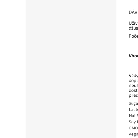
DÁV
Užív
džus
Poče
Vhod
Vždy
dopl
neuš
dost
před
Suga
Lact
Nut 
Soy 
GMO
Veg