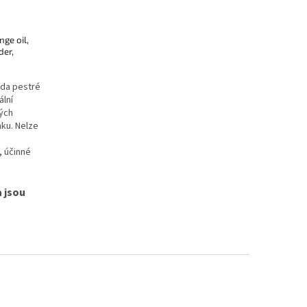
ge oil,
der,
ada pestré
ální
ných
ku. Nelze
, účinné
 jsou