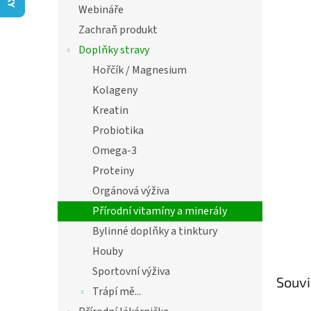
í
z
Webináře
5
p
Zachraň produkt
hvězdič
a
n
Doplňky stravy
e
Hořčík / Magnesium
l
Kolageny
Kreatin
Probiotika
Omega-3
Proteiny
Orgánová výživa
Přírodní vitamíny a minerály
Bylinné doplňky a tinktury
Houby
Sportovní výživa
Souvi
Trápí mě...