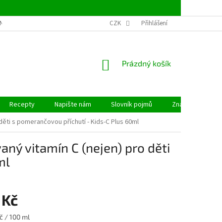
NSTVÍ
OBCHODNÍ PODMÍNKY
CZK
PODMÍNKY OCHRANY OSOBNÍCH ÚDAJ
Přihlášení
NÁKUPNÍ
Prázdný košík
KOŠÍK
Recepty
Napište nám
Slovník pojmů
Značky
ěti s pomerančovou příchutí - Kids-C Plus 60ml
ý vitamín C (nejen) pro děti
ml
 Kč
č / 100 ml