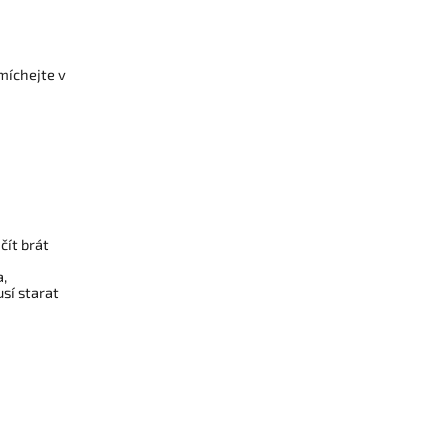
míchejte v
čít brát
a,
usí starat