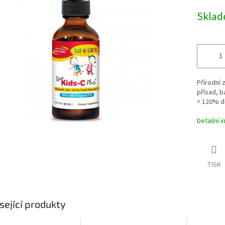
cena:
Skla
ek.
Přírodní 
přísad, b
= 120% d
Detailní 
TISK
sející produkty