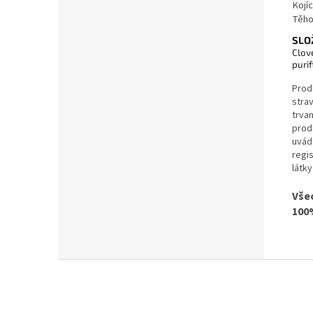
Kojíc
Těho
SLO
Clove
puri
Prod
stra
trvan
prod
uvád
regi
látk
Vše
100
Z
á
p
a