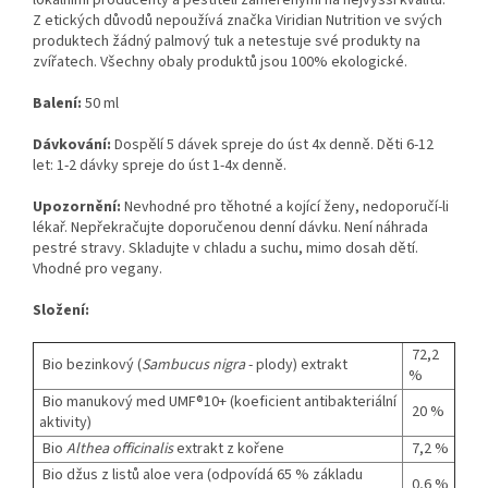
Z etických důvodů nepoužívá značka Viridian Nutrition ve svých
produktech žádný palmový tuk a netestuje své produkty na
zvířatech. Všechny obaly produktů jsou 100% ekologické.
Balení:
50 ml
Dávkování:
Dospělí 5 dávek spreje do úst 4x denně. Děti 6-12
let: 1-2 dávky spreje do úst 1-4x denně.
Upozornění:
Nevhodné pro těhotné a kojící ženy, nedoporučí-li
lékař. Nepřekračujte doporučenou denní dávku. Není náhrada
pestré stravy. Skladujte v chladu a suchu, mimo dosah dětí.
Vhodné pro vegany.
Složení:
72,2
Bio bezinkový (
Sambucus nigra
- plody) extrakt
%
Bio manukový med UMF®10+ (koeficient antibakteriální
20 %
aktivity)
Bio
Althea officinalis
extrakt z kořene
7,2 %
Bio džus z listů aloe vera (odpovídá 65 % základu
0,6 %