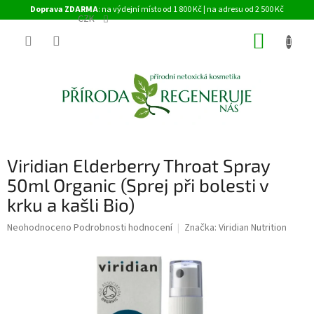
Přejít
Doprava ZDARMA
: na výdejní místo od 1 800 Kč | na adresu od 2 500 Kč
na
CZK
obsah
NÁKUP
KOŠÍK
Viridian Elderberry Throat Spray
50ml Organic (Sprej při bolesti v
krku a kašli Bio)
Průměrné
Neohodnoceno
Podrobnosti hodnocení
Značka:
Viridian Nutrition
hodnocení
produktu
je
0,0
z
5