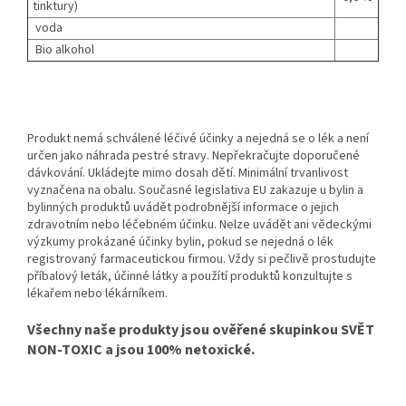
tinktury)
voda
Bio alkohol
Produkt nemá schválené léčivé účinky a nejedná se o lék a není
určen jako náhrada pestré stravy. Nepřekračujte doporučené
dávkování. Ukládejte mimo dosah dětí. Minimální trvanlivost
vyznačena na obalu. Současné legislativa EU zakazuje u bylin a
bylinných produktů uvádět podrobnější informace o jejich
zdravotním nebo léčebném účinku. Nelze uvádět ani vědeckými
výzkumy prokázané účinky bylin, pokud se nejedná o lék
registrovaný farmaceutickou firmou. Vždy si pečlivě prostudujte
příbalový leták, účinné látky a použítí produktů konzultujte s
lékařem nebo lékárníkem.
Všechny naše produkty jsou ověřené skupinkou SVĚT
NON-TOXIC a jsou 100% netoxické.