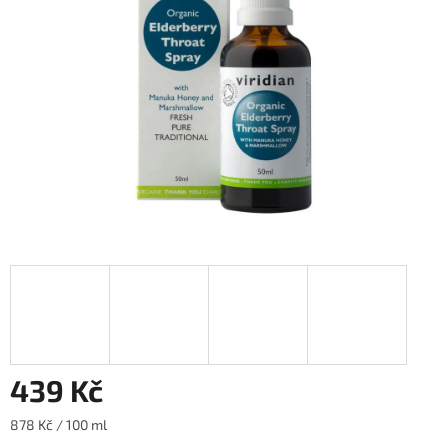
hvězdiček.
439 Kč
Měrná
878 Kč / 100 ml
cena: