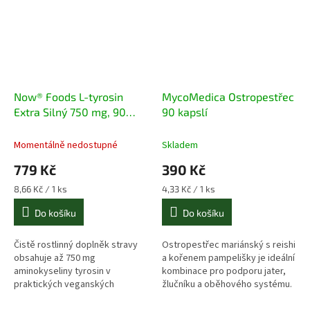
Now® Foods L-tyrosin
MycoMedica Ostropestřec
Extra Silný 750 mg, 90
90 kapslí
kapslí
Momentálně nedostupné
Skladem
779 Kč
390 Kč
Měrná
Měrná
8,66 Kč / 1 ks
4,33 Kč / 1 ks
cena:
cena:
Do košíku
Do košíku
Čistě rostlinný doplněk stravy
Ostropestřec mariánský s reishi
obsahuje až 750 mg
a kořenem pampelišky je ideální
aminokyseliny tyrosin v
kombinace pro podporu jater,
praktických veganských
žlučníku a oběhového systému.
kapslích. Pomáhá tělu vypořádat