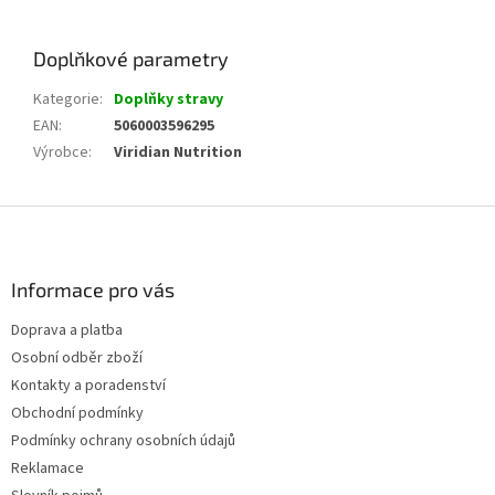
Doplňkové parametry
Kategorie
:
Doplňky stravy
EAN
:
5060003596295
Výrobce
:
Viridian Nutrition
Z
á
p
a
Informace pro vás
t
Doprava a platba
í
Osobní odběr zboží
Kontakty a poradenství
Obchodní podmínky
Podmínky ochrany osobních údajů
Reklamace