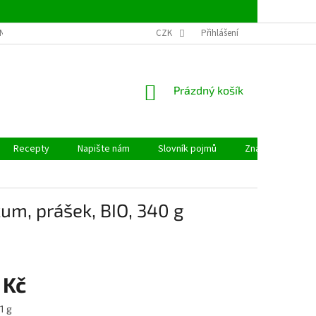
NSTVÍ
OBCHODNÍ PODMÍNKY
CZK
PODMÍNKY OCHRANY OSOBNÍCH ÚDAJ
Přihlášení
NÁKUPNÍ
Prázdný košík
KOŠÍK
Recepty
Napište nám
Slovník pojmů
Značky
um, prášek, BIO, 340 g
 Kč
1 g