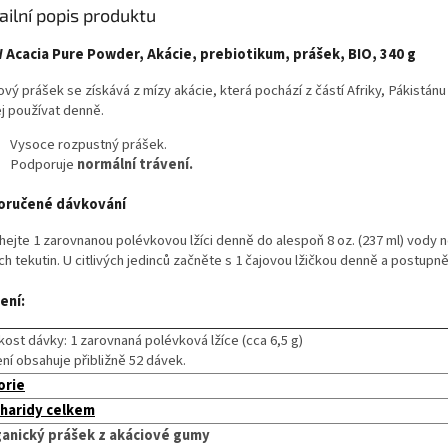
ailní popis produktu
Acacia Pure Powder, Akácie, prebiotikum, prášek, BIO, 340 g
ový prášek se získává z mízy akácie, která pochází z částí Afriky, Pákistán
ej používat denně.
Vysoce rozpustný prášek.
Podporuje
normální trávení.
oručené dávkování
hejte 1 zarovnanou polévkovou lžíci denně do alespoň 8 oz. (237 ml) vody n
ch tekutin. U citlivých jedinců začněte s 1 čajovou lžičkou denně a postupně
ení:
kost dávky: 1 zarovnaná polévková lžíce (cca 6,5 ​​g)
ení obsahuje přibližně 52 dávek.
orie
haridy celkem
anický prášek z akáciové gumy