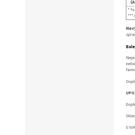
(Ac
* %
***
Nevy
zprac
Bale
Neje
nebo
farm
Dopl
UPO
Dopl
Skla
U to