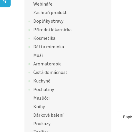
í
z
Webináře
5
p
Zachraň produkt
hvězdič
a
n
Doplňky stravy
e
Přírodní lékárnička
l
Kosmetika
Děti a miminka
Muži
Aromaterapie
Čistá domácnost
Kuchyně
Pochutiny
Mazlíčci
Knihy
Dárkové balení
Popi
Poukazy