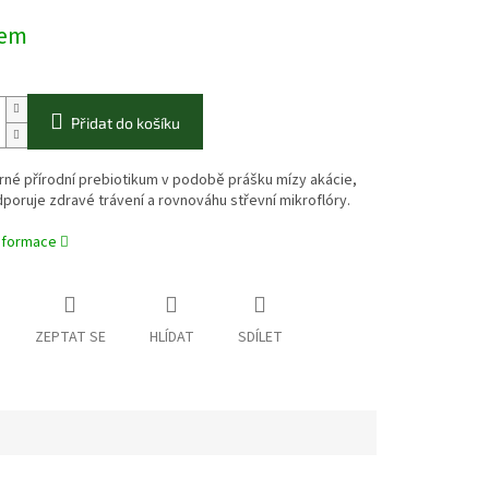
dem
Přidat do košíku
rné přírodní prebiotikum v podobě prášku mízy akácie,
poruje zdravé trávení a rovnováhu střevní mikroflóry.
informace
ZEPTAT SE
HLÍDAT
SDÍLET