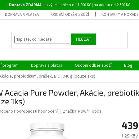
Doprava ZDARMA
: na výdejní místo od 1 800 Kč | na adresu od 2 500 Kč
DOPRAVA A PLATBA
OSOBNÍ ODBĚR ZBOŽÍ
KONTAKTY A PORADE
HLEDAT
ní program
Doprava a platba
Osobní odběr zboží
Blog
kácie, prebiotikum, prášek, BIO, 340 g (pouze 1ks)
Acacia Pure Powder, Akácie, prebiotik
ze 1ks)
né
noceno
Podrobnosti hodnocení
Značka:
Now® Foods
ní
439
u
Měrná
1,29 Kč / 