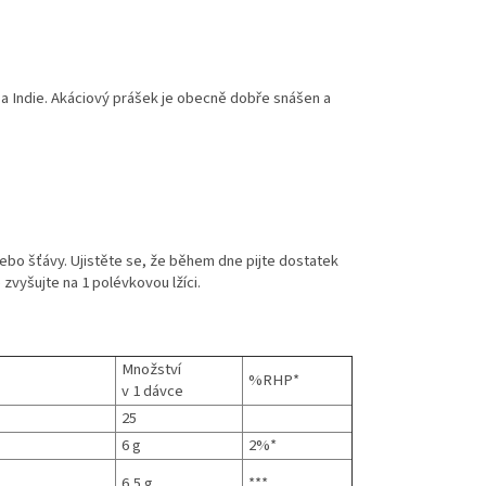
u a Indie. Akáciový prášek je obecně dobře snášen a
ebo šťávy. Ujistěte se, že během dne pijte dostatek
 zvyšujte na 1 polévkovou lžíci.
Množství
%RHP*
v 1 dávce
25
6 g
2%*
6,5 g
***