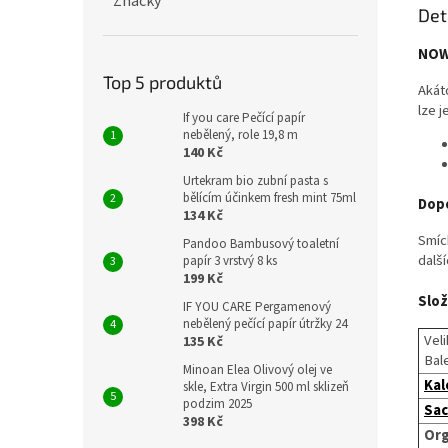
Značky
Det
NOW 
Top 5 produktů
Akát
lze j
If you care Pečící papír
nebělený, role 19,8 m
140 Kč
Urtekram bio zubní pasta s
bělícím účinkem fresh mint 75ml
Dop
134 Kč
Smíc
Pandoo Bambusový toaletní
další
papír 3 vrstvý 8 ks
199 Kč
Slož
IF YOU CARE Pergamenový
nebělený pečící papír útržky 24
Veli
135 Kč
Bal
Minoan Elea Olivový olej ve
Kal
skle, Extra Virgin 500 ml sklizeň
podzim 2025
Sac
398 Kč
Org