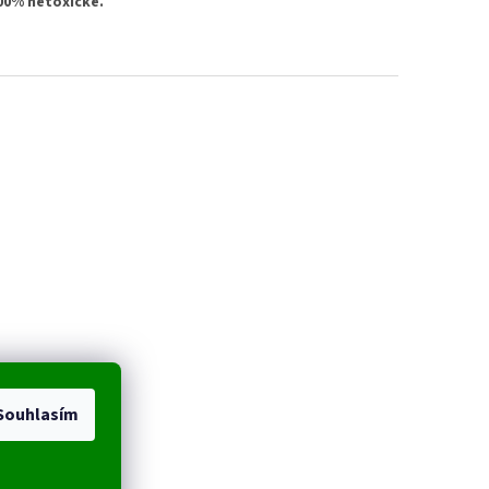
00% netoxické.
Souhlasím