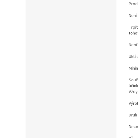
Prod
Není 
Trpít
toho
Nepř
Uklá
Minim
Souč
účin
Vždy 
Výro
Druh 
Deko