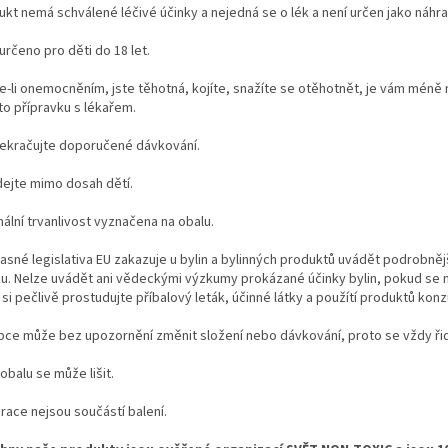
ukt nemá schválené léčivé účinky a nejedná se o lék a není určen jako náhra
určeno pro děti do 18 let.
e-li onemocněním, jste těhotná, kojíte, snažíte se otěhotnět, je vám méně 
to přípravku s lékařem.
ekračujte doporučené dávkování.
dejte mimo dosah dětí.
ální trvanlivost vyznačena na obalu.
asné legislativa EU zakazuje u bylin a bylinných produktů uvádět podrobně
ku. Nelze uvádět ani vědeckými výzkumy prokázané účinky bylin, pokud se n
si pečlivě prostudujte příbalový leták, účinné látky a použítí produktů kon
bce může bez upozornění změnit složení nebo dávkování, proto se vždy ři
obalu se může lišit.
race nejsou součástí balení.