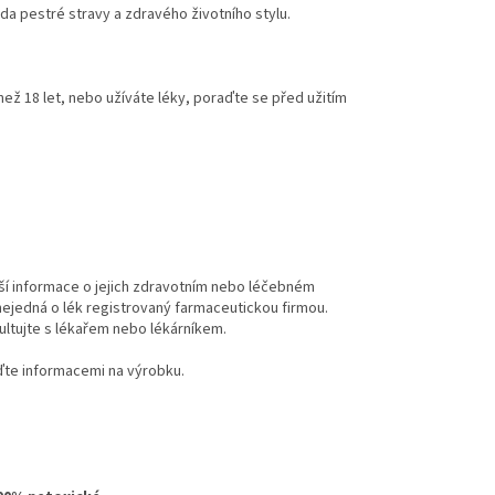
da pestré stravy a zdravého životního stylu.
než 18 let, nebo užíváte léky, poraďte se před užitím
jší informace o jejich zdravotním nebo léčebném
ejedná o lék registrovaný farmaceutickou firmou.
zultujte s lékařem nebo lékárníkem.
ďte informacemi na výrobku.