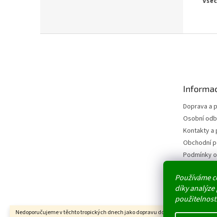
Všec
Z
á
p
a
t
Informac
í
Doprava a p
Osobní odb
Kontakty a 
Obchodní 
Podmínky o
údajů
Reklamace
Používáme c
díky analýze
Slovník po
použitelnost
Nedoporučujeme v těchto tropických dnech jako dopravu doručovací boxy. Uvnitř