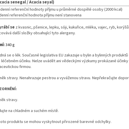
acia senegal / Acacia seyal)
 denní referenční hodnoty příjmu u průměrné dospělé osoby (2000 kcal)
 denní referenční hodnota příjmu není stanovena
rábí se
z kvasnic, pšenice, lepku, sóji, kukuřice, mléka, vajec, ryb, korý
ovává další složky obsahující tyto alergeny.
ní:
340 g
dná se o lék. Současné legislativa EU zakazuje u bylin a bylinných produkt
 léčebném účinku. Nelze uvádět ani vědeckými výzkumy prokázané účinky b
aceutickou firmou.
něk stravy. Nenahrazuje pestrou a vyváženou stravu. Nepřekračujte dopor
ZORNĚNÍ:
něk stravy.
dujte na chladném a suchém místě.
hoto produktu se mohou vyskytnout přirozené barevné odchylky.