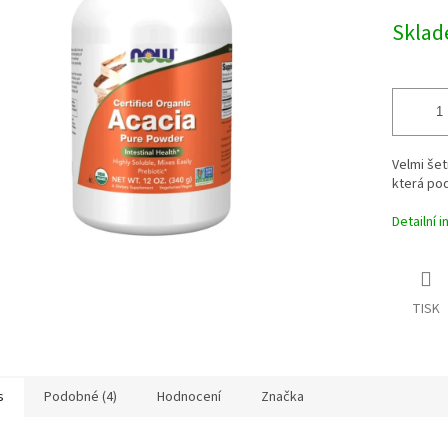
cena:
Skla
ek.
Velmi šet
která pod
Detailní 
TISK
s
Podobné (4)
Hodnocení
Značka