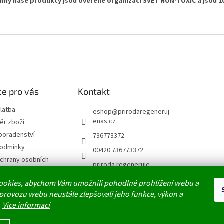
hny naše produkty jsou ověřené organizací SVĚT NON-TOXIC a jsou 1
e pro vás
Kontakt
latba
eshop
@
prirodaregeneruj
enas.cz
ěr zboží
poradenství
736773372
podmínky
00420 736773372
chrany osobních
priroda.regeneruje
prirodaregenerujenas
ookies, abychom Vám umožnili pohodlné prohlížení webu a
 provozu webu neustále zlepšovali jeho funkce, výkon a
jmů
.
Více informací