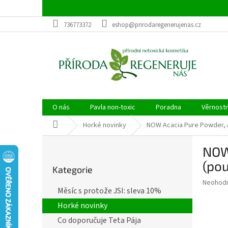
Přejít
na
obsah
736773372
eshop@prirodaregenerujenas.cz
O nás
Pavla non-toxic
Poradna
Věrnost
Domů
Horké novinky
NOW Acacia Pure Powder, A
P
NOW 
o
Přeskočit
s
(pou
Kategorie
kategorie
t
Průměr
Neohod
r
Měsíc s protože JSI: sleva 10%
hodnoce
a
produkt
Horké novinky
n
je
n
Co doporučuje Teta Pája
0,0