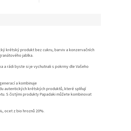
ústech nebo při problémech se
zuby.
cký krétský produkt bez cukru, barviv a konzervačních
granátového jablka.
ka
a rádi byste si je vychutnali s pokrmy dle Vašeho
 generací a kombinuje
řadu autentických krétských produktů, které splňují
otu. S čistými produkty Papadaki můžete kombinovat
%, ocet z bio hroznů 20%.