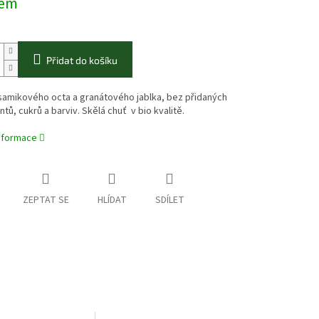
dem
Přidat do košíku
samikového octa a granátového jablka, bez přidaných
tů, cukrů a barviv. Skělá chuť v bio kvalitě.
informace
ZEPTAT SE
HLÍDAT
SDÍLET