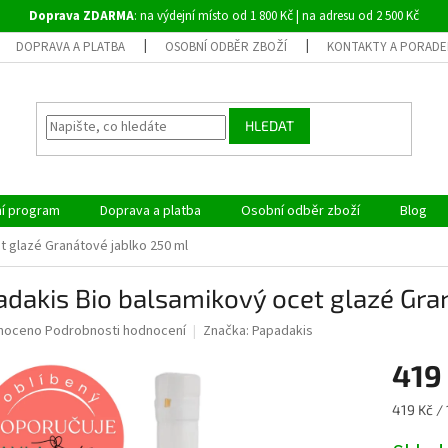
Doprava ZDARMA
: na výdejní místo od 1 800 Kč | na adresu od 2 500 Kč
DOPRAVA A PLATBA
OSOBNÍ ODBĚR ZBOŽÍ
KONTAKTY A PORADE
HLEDAT
ní program
Doprava a platba
Osobní odběr zboží
Blog
t glazé Granátové jablko 250 ml
dakis Bio balsamikový ocet glazé Gra
né
noceno
Podrobnosti hodnocení
Značka:
Papadakis
ní
419
u
Měrná
419 Kč / 
cena: