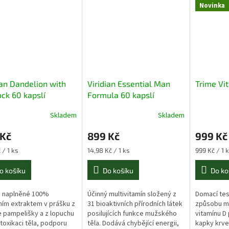
Novinka
ian Dandelion with
Viridian Essential Man
Trime Vi
ck 60 kapslí
Formula 60 kapslí
eliška a lopuch)
Skladem
Skladem
 Kč
899 Kč
999 Kč
Měrná
Měrná
 / 1 ks
14,98 Kč / 1 ks
999 Kč / 1 
cena:
cena:
o košíku
Do košíku
Do ko
e naplněné 100%
Účinný multivitamín složený z
Domací tes
ním extraktem v prášku z
31 bioaktivních přírodních látek
způsobu m
 pampelišky a z lopuchu
posilujících funkce mužského
vitamínu D
toxikaci těla, podporu
těla. Dodává chybějící energii,
kapky krve