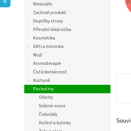
í
Webináře
hvězdič
p
Zachraň produkt
a
n
Doplňky stravy
e
Přírodní lékárnička
l
Kosmetika
Děti a miminka
Muži
Aromaterapie
Čistá domácnost
Kuchyně
Pochutiny
Ořechy
Sušené ovoce
Čokolády
Souvi
Koření a bylinky