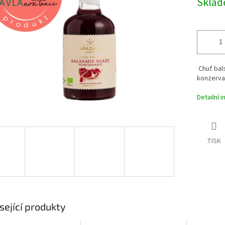
Skla
ek.
Chuť bal
konzervan
Detailní 
TISK
sející produkty