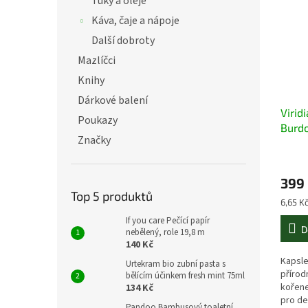
Tuky a oleje
Káva, čaje a nápoje
Další dobroty
Mazlíčci
Knihy
Dárkové balení
Virid
Poukazy
Burdo
Značky
(Pamp
399
Top 5 produktů
Měrná
6,65 Kč
cena:
If you care Pečící papír
D
nebělený, role 19,8 m
140 Kč
Kapsl
Urtekram bio zubní pasta s
přírod
bělícím účinkem fresh mint 75ml
kořene
134 Kč
pro de
Pandoo Bambusový toaletní