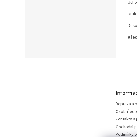
Ucho
Druh 
Deko
Všec
Z
á
p
a
t
Informac
í
Doprava a p
Osobní odb
Kontakty a 
Obchodní 
Podmínky o