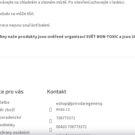
vávejte na chladném a stinném místě. Po otevření uchovejte v lednici.
obalu se může lišit.
race nejsou součástí balení.
hny naše produkty jsou ověřené organizací SVĚT NON-TOXIC a jsou 1
e pro vás
Kontakt
latba
eshop
@
prirodaregeneruj
enas.cz
ěr zboží
poradenství
736773372
podmínky
00420 736773372
chrany osobních