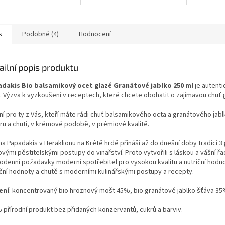
sleziny a mízního
probouzí vitalitu a upravuje
mu.
libido.
s
Podobné (4)
Hodnocení
ailní popis produktu
dakis Bio balsamikový ocet glazé Granátové jablko 250 ml
je autenti
k. Výzva k vyzkoušení v receptech, které chcete obohatit o zajímavou chuť 
ní pro ty z Vás, kteří máte rádi chuť balsamikového octa a granátového jabl
ru a chuti, v krémové podobě, v prémiové kvalitě.
na Papadakis v Heraklionu na Krétě hrdě přináší až do dnešní doby tradici 3
novými pěstitelskými postupy do vinařství. Proto vytvořili s láskou a vášní 
odenní požadavky moderní spotřebitel pro vysokou kvalitu a nutriční hodn
iční hodnoty a chutě s moderními kulinářskými postupy a recepty.
ení
: koncentrovaný bio hroznový mošt 45%, bio granátové jablko šťáva 35
 přírodní produkt bez přidaných konzervantů, cukrů a barviv.