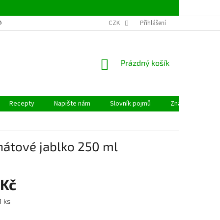
NSTVÍ
OBCHODNÍ PODMÍNKY
CZK
PODMÍNKY OCHRANY OSOBNÍCH ÚDAJ
Přihlášení
NÁKUPNÍ
Prázdný košík
KOŠÍK
Recepty
Napište nám
Slovník pojmů
Značky
nátové jablko 250 ml
 Kč
1 ks