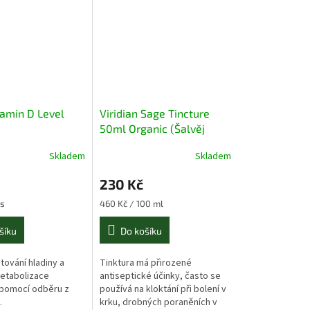
tamin D Level
Viridian Sage Tincture
50ml Organic (Šalvěj
lékařská Bio tinktura)
Skladem
Skladem
230 Kč
Měrná
ks
460 Kč / 100 ml
cena:
šíku
Do košíku
tování hladiny a
Tinktura má přirozené
etabolizace
antiseptické účinky, často se
 pomocí odběru z
používá na kloktání při bolení v
.
krku, drobných poraněních v