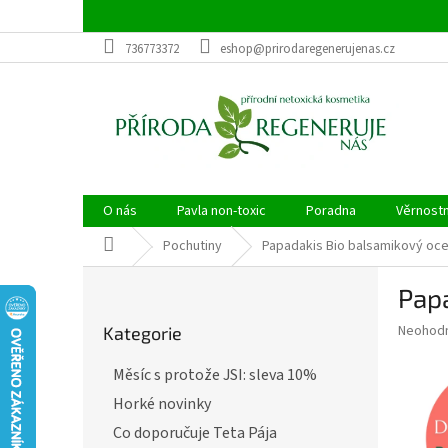
Přejít
na
obsah
736773372
eshop@prirodaregenerujenas.cz
O nás
Pavla non-toxic
Poradna
Věrnost
Domů
Pochutiny
Papadakis Bio balsamikový oce
P
Papa
o
Přeskočit
s
Průměr
Neohod
Kategorie
kategorie
t
hodnoce
r
produkt
Měsíc s protože JSI: sleva 10%
a
je
Horké novinky
0,0
n
z
n
Co doporučuje Teta Pája
5