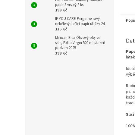
jater, 
papír 3 vrstvý 8 ks
systé
199 Kč
IF YOU CARE Pergamenový
Popi
nebělený pečící papír útržky 24
135 Kč
Minoan Elea Olivový olej ve
Det
skle, Extra Virgin 500 ml sklizeň
podzim 2025
Papa
398 Kč
láte
Ideál
výbě
Rodi
ji s 
každ
trad
Slož
100%