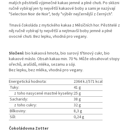
malých pěstitelů výjimečné kakao jemné a plné chuti. Po sklizni
ručně vybírají jen ty největší kakaové boby a sami je nazývají
"Selection Noir de Noir", tedy "výběr nejčernější z černých".
Tmavá čokoláda z mytického kakaa z Měsíčních hor. Pěstitelé z
něj ručně vybírají ty největší a nejtmavší boby jemné a plné
ovocné chuti.
Bez lepku, vhodná pro vegany.
Složení:
bio kakaová hmota, bio surový třtinový cukr, bio
kakaové máslo. Obsah kakaa min. 70 %. Může obsahovat stopy
ořechů, arašídů, mléka, sezamu a sóji.
Bez lepku, bez mléka, vhodná pro vegany.
Energetická hodnota:
2364 kJ/571 kcal
Tuky:
41 g
z toho nasycené mastné kyseliny:
25 g
Sacharidy:
38 g
z toho cukry:
32 g
Bílkoviny:
8,3 g
Sůl:
0,24 g
Čokoládovna Zotter