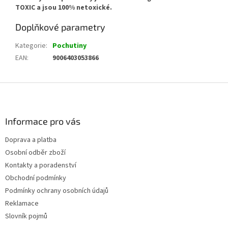
TOXIC a jsou 100% netoxické.
Doplňkové parametry
Kategorie
:
Pochutiny
EAN
:
9006403053866
Z
á
p
a
Informace pro vás
t
Doprava a platba
í
Osobní odběr zboží
Kontakty a poradenství
Obchodní podmínky
Podmínky ochrany osobních údajů
Reklamace
Slovník pojmů