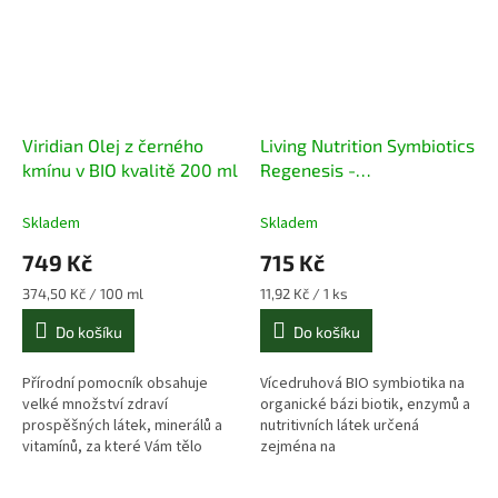
Viridian Olej z černého
Living Nutrition Symbiotics
kmínu v BIO kvalitě 200 ml
Regenesis -
Fermentovaná symbiotika
s artyčokem a čekankou
Skladem
Skladem
60kapslí
749 Kč
715 Kč
Měrná
Měrná
374,50 Kč / 100 ml
11,92 Kč / 1 ks
cena:
cena:
Do košíku
Do košíku
Přírodní pomocník obsahuje
Vícedruhová BIO symbiotika na
velké množství zdraví
organické bázi biotik, enzymů a
prospěšných látek, minerálů a
nutritivních látek určená
vitamínů, za které Vám tělo
zejména na
poděkuje.
podporu regenarace střevní
mikroflory po použití antibiotik.