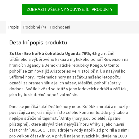
ZOBRAZIT VŠECHNY SOUVISEJÍCÍ PRODUKTY
Popis
Podobné (4)
Hodnocení
Detailní popis produktu
Zotter Bio hořká čokoláda Uganda 70%, 65 g
z ručně
tříděného a výběrového kakaa z mýtického pohoří Ruwenzori na
hranicích Ugandy a Demokratické republiky Kongo. O tomto
pohoří se zmiňoval již Aristoteles ve 4. stol. př. n. l. a nazýval ho
Stříbrné hory. Ptolemaios hory na začátku našeho letopočtu
označil za pramen Nilu a jejich název, Měsíční, pohoří zůstaly
dodnes. Světlo hvězd se totiž v jeho ledovcích odráží a září tak,
jako by tu skutečně odpočíval měsíc.
Dnes se jim říká také Deštné hory nebo Kolébka mraků a mnozí je
považují za nejkrásnější místo celého kontinentu.
Jde prý také o
nejlépe střežené tajemství Afriky (hory jsou odlehlé, špatně
přístupné), které ukrývá třetí nejvyšší horu Afriky a jeho hlavní
část chrání UNESCO.
Jsou zdrojem vody například pro Nil a s ním i
pro velkou část Afriky. A právě na jeho svazích kultivuje na 1000