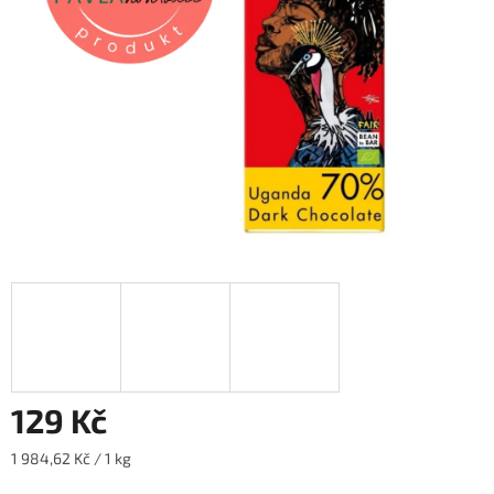
hvězdiček.
129 Kč
Měrná
1 984,62 Kč / 1 kg
cena: