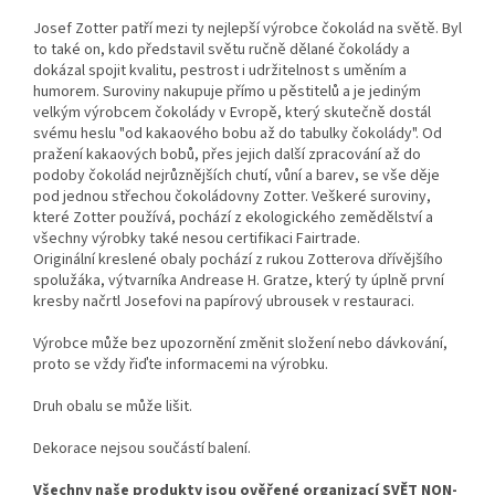
Josef Zotter patří mezi ty nejlepší výrobce čokolád na světě. Byl
to také on, kdo představil světu ručně dělané čokolády a
dokázal spojit kvalitu, pestrost i udržitelnost s uměním a
humorem. Suroviny nakupuje přímo u pěstitelů a je jediným
velkým výrobcem čokolády v Evropě, který skutečně dostál
svému heslu "od kakaového bobu až do tabulky čokolády". Od
pražení kakaových bobů, přes jejich další zpracování až do
podoby čokolád nejrůznějších chutí, vůní a barev, se vše děje
pod jednou střechou čokoládovny Zotter. Veškeré suroviny,
které Zotter používá, pochází z ekologického zemědělství a
všechny výrobky také nesou certifikaci Fairtrade.
Originální kreslené obaly pochází z rukou Zotterova dřívějšího
spolužáka, výtvarníka Andrease H. Gratze, který ty úplně první
kresby načrtl Josefovi na papírový ubrousek v restauraci.
Výrobce může bez upozornění změnit složení nebo dávkování,
proto se vždy řiďte informacemi na výrobku.
Druh obalu se může lišit.
Dekorace nejsou součástí balení.
Všechny naše produkty jsou ověřené organizací SVĚT NON-