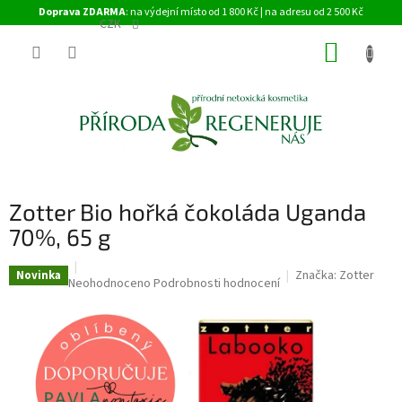
Přejít
Doprava ZDARMA
: na výdejní místo od 1 800 Kč | na adresu od 2 500 Kč
na
CZK
obsah
NÁKUP
KOŠÍK
Zotter Bio hořká čokoláda Uganda
70%, 65 g
Značka:
Zotter
Novinka
Průměrné
Neohodnoceno
Podrobnosti hodnocení
hodnocení
produktu
je
0,0
z
5