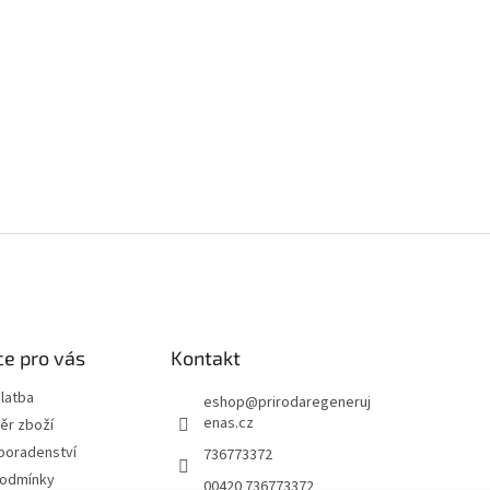
e pro vás
Kontakt
latba
eshop
@
prirodaregeneruj
enas.cz
ěr zboží
poradenství
736773372
podmínky
00420 736773372