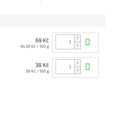
začátečníky, balení obsahuje
stojan a 10 ks žiletek.
Do košíku
69 Kč
Měrná
34,50 Kč / 100 g
cena:
Do košíku
38 Kč
Měrná
38 Kč / 100 g
cena: