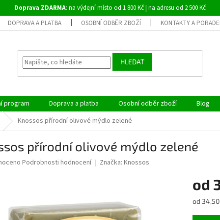
Doprava ZDARMA
: na výdejní místo od 1 800 Kč | na adresu od 2 500 Kč
DOPRAVA A PLATBA
OSOBNÍ ODBĚR ZBOŽÍ
KONTAKTY A PORADE
HLEDAT
ní program
Doprava a platba
Osobní odběr zboží
Blog
Knossos přírodní olivové mýdlo zelené
sos přírodní olivové mýdlo zelené
né
noceno
Podrobnosti hodnocení
Značka:
Knossos
ní
od
u
Měrná
od 34,50 
cena: