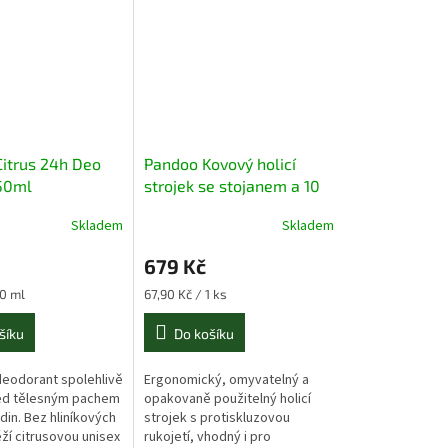
itrus 24h Deo
Pandoo Kovový holicí
50ml
strojek se stojanem a 10
ks žiletek stříbrný
Skladem
Skladem
679 Kč
Měrná
00 ml
67,90 Kč / 1 ks
cena:
šíku
Do košíku
deodorant spolehlivě
Ergonomický, omyvatelný a
ed tělesným pachem
opakovaně použitelný holicí
din. Bez hliníkových
strojek s protiskluzovou
ěží citrusovou unisex
rukojetí, vhodný i pro