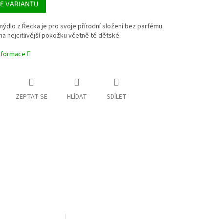
E VARIANTU
mýdlo z Řecka je pro svoje přírodní složení bez parfému
na nejcitlivější pokožku včetně té dětské.
informace
ZEPTAT SE
HLÍDAT
SDÍLET