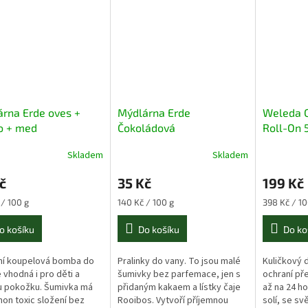
rna Erde oves +
Mýdlárna Erde
Weleda C
o + med
Čokoládová
Roll-On 
rfemovaná šumivá
neparfemovaná šumivá
Skladem
Skladem
a 25g
bombička do koupele 25g
č
35 Kč
199 Kč
Měrná
Měrná
 / 100 g
140 Kč / 100 g
398 Kč / 1
cena:
cena:
o košíku
Do košíku
Do ko
ní koupelová bomba do
Pralinky do vany. To jsou malé
Kuličkový 
e vhodná i pro děti a
šumivky bez parfemace, jen s
ochraní př
ou pokožku. Šumivka má
přidaným kakaem a lístky čaje
až na 24 ho
on toxic složení bez
Rooibos. Vytvoří příjemnou
solí, se sv