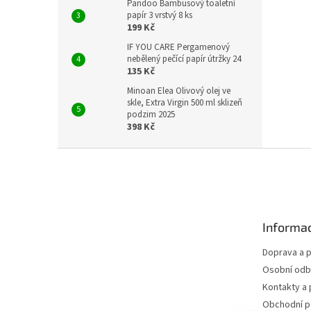
Pandoo Bambusový toaletní
papír 3 vrstvý 8 ks
199 Kč
IF YOU CARE Pergamenový
nebělený pečící papír útržky 24
135 Kč
Minoan Elea Olivový olej ve
skle, Extra Virgin 500 ml sklizeň
podzim 2025
398 Kč
Z
á
p
a
t
Informac
í
Doprava a p
Osobní odb
Kontakty a 
Obchodní 