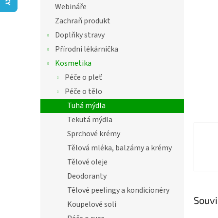
í
Webináře
hvězdič
p
Zachraň produkt
a
n
Doplňky stravy
e
Přírodní lékárnička
l
Kosmetika
Péče o pleť
Péče o tělo
Tuhá mýdla
Tekutá mýdla
Sprchové krémy
Tělová mléka, balzámy a krémy
Tělové oleje
Deodoranty
Tělové peelingy a kondicionéry
Souvi
Koupelové soli