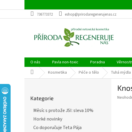
Přejít
na
obsah
736773372
eshop@prirodaregenerujenas.cz
O nás
Pavla non-toxic
Poradna
Věrnost
Domů
Kosmetika
Péče o tělo
Tuhá mýdla
P
Knos
o
Přeskočit
s
Průměr
Neohod
Kategorie
kategorie
t
hodnoce
r
produkt
Měsíc s protože JSI: sleva 10%
a
je
Horké novinky
0,0
n
z
n
Co doporučuje Teta Pája
5