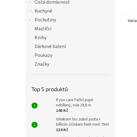
Čistá domácnost
parfém
Kuchyně
Pochutiny
Varia
Mazlíčci
Knihy
Dárkové balení
Poukazy
Značky
Top 5 produktů
If you care Pečící papír
nebělený, role 19,8 m
140 Kč
Urtekram bio zubní pasta s
bělícím účinkem fresh mint 75ml
134 Kč