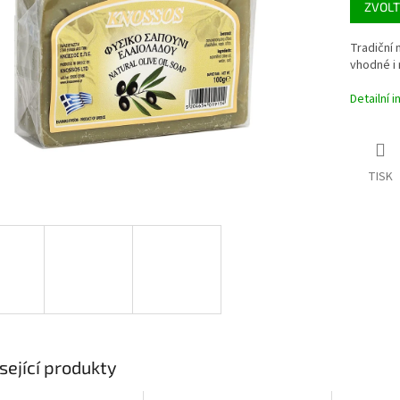
ZVOLT
ek.
Tradiční 
vhodné i 
Detailní 
TISK
sející produkty