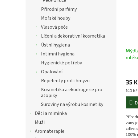
Péče o ruce
Přírodní parfémy
Mořské houby
Vlasová péče
Líčení a dekorativní kosmetika
Ústní hygiena
Mýdlá
Intimní hygiena
mlék
Hygienické potřeby
nepa
bomb
Opalování
Repelenty proti hmyzu
35 K
Kosmetika a ekodrogerie pro
Měrná
140 Kč
atopiky
cena:
D
Suroviny na výrobu kosmetiky
Děti a miminka
Přírod
Muži
vany j
citliv
Aromaterapie
100% n