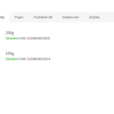
ů a barviv.
relaxační vyživující koupel.
vůní.
nty
Popis
Podobné (4)
Hodnocení
Značka
200g
Skladem
EAN:
5204634019505
100g
Skladem
EAN:
5204634019154