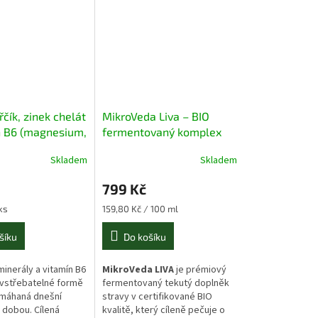
čík, zinek chelát
MikroVeda Liva – BIO
n B6 (magnesium,
fermentovaný komplex
6) 120 kapslí
pro podporu jater a
Skladem
Skladem
žlučníku 500 ml
799 Kč
Měrná
ks
159,80 Kč / 100 ml
cena:
šíku
Do košíku
minerály a vitamín B6
MikroVeda LIVA
je prémiový
vstřebatelné formě
fermentovaný tekutý doplněk
amáhaná dnešní
stravy v certifikované BIO
 dobou. Cílená
kvalitě, který cíleně pečuje o