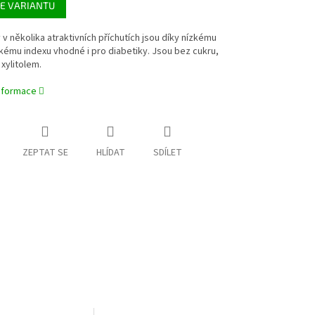
E VARIANTU
v několika atraktivních příchutích jsou díky nízkému
ému indexu vhodné i pro diabetiky. Jsou bez cukru,
xylitolem.
informace
ZEPTAT SE
HLÍDAT
SDÍLET