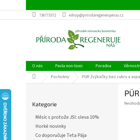
Přejít
na
obsah
736773372
eshop@prirodaregenerujenas.cz
O nás
Pavla non-toxic
Poradna
Věrnost
Domů
Pochutiny
PÜR žvýkačky bez cukru a aspa
P
PÜR 
o
Přeskočit
s
Průměr
Neohod
Kategorie
kategorie
t
hodnoce
r
produkt
Měsíc s protože JSI: sleva 10%
a
je
Horké novinky
0,0
n
z
n
Co doporučuje Teta Pája
5