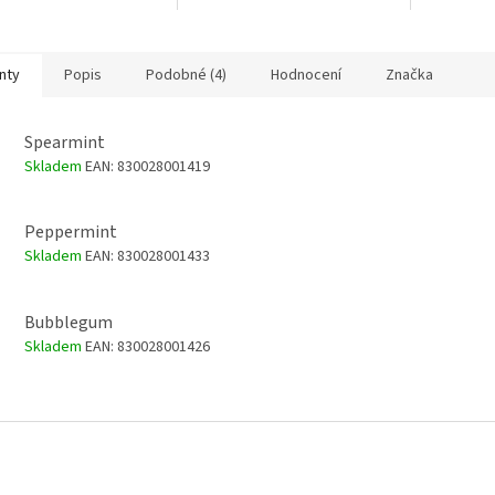
m těle.
proti přejídání. V BIO kvalitě.
přírodní p
fyzického z
nty
Popis
Podobné (4)
Hodnocení
Značka
Spearmint
Skladem
EAN:
830028001419
Peppermint
Skladem
EAN:
830028001433
Bubblegum
Skladem
EAN:
830028001426