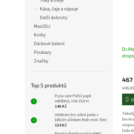
Tuky a oleje
Káva, čaje a nápoje
Další dobroty
Mazlíčci
Knihy
Dárkové balení
Dr.Me
Poukazy
drops
Značky
467
Top 5 produktů
Měrná
406,09
cena:
If you care Pečící papír
D
nebělený, role 19,8 m
140 Kč
Tekutý
Urtekram bio zubní pasta s
bio kva
bělícím účinkem fresh mint 75ml
stopov
134 Kč
řadu b
Pandoo Bambusový toaletní