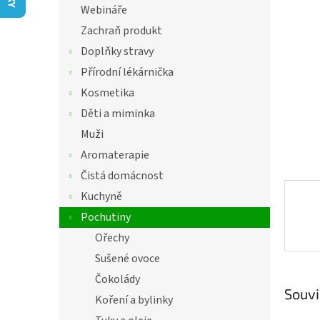
í
Webináře
hvězdič
p
Zachraň produkt
a
n
Doplňky stravy
e
Přírodní lékárnička
l
Kosmetika
Děti a miminka
Muži
Aromaterapie
Čistá domácnost
Kuchyně
Pochutiny
Ořechy
Sušené ovoce
Čokolády
Souvi
Koření a bylinky