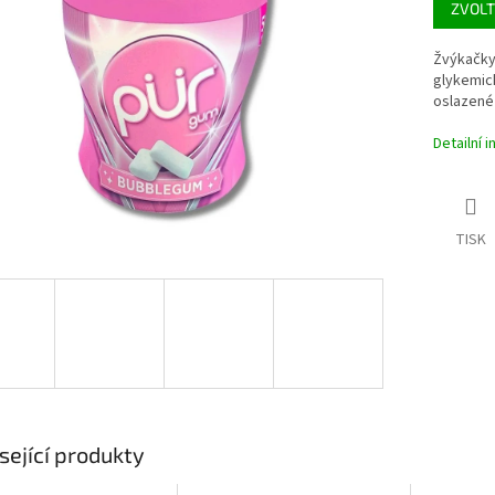
ZVOLT
ek.
Žvýkačky 
glykemick
oslazené 
Detailní 
TISK
sející produkty