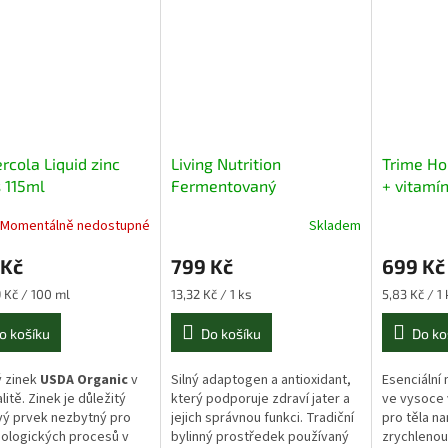
rcola Liquid zinc
Living Nutrition
Trime Hoř
 115ml
Fermentovaný
+ vitamí
ostropestřec mariánský
zinek + B
Momentálně nedostupné
Skladem
60 kapslí
 Kč
799 Kč
699 Kč
Měrná
Měrná
 Kč / 100 ml
13,32 Kč / 1 ks
5,83 Kč / 1 
cena:
cena:
o košíku
Do košíku
Do ko
 zinek
USDA Organic
v
Silný adaptogen a antioxidant,
Esenciální 
litě. Zinek je důležitý
který podporuje zdraví jater a
ve vysoce 
ý prvek nezbytný pro
jejich správnou funkci. Tradiční
pro těla n
iologických procesů v
bylinný prostředek používaný
zrychlenou