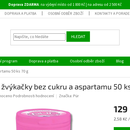
Doprava ZDARMA
: na výdejní místo od 1 800 Kč | na adresu od 2 500 Kč
DOPRAVA A PLATBA
OSOBNÍ ODBĚR ZBOŽÍ
KONTAKTY A PORADE
HLEDAT
ní program
Doprava a platba
Osobní odběr zboží
Blog
rtamu 50 ks 70 g
žvýkačky bez cukru a aspartamu 50 ks
né
noceno
Podrobnosti hodnocení
Značka:
Pür
ní
129
u
Měrná
2,58 Kč /
cena: