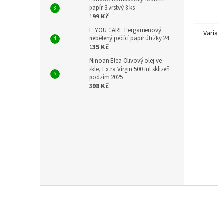
lidské
papír 3 vrstvý 8 ks
199 Kč
IF YOU CARE Pergamenový
Varia
nebělený pečící papír útržky 24
135 Kč
Minoan Elea Olivový olej ve
skle, Extra Virgin 500 ml sklizeň
podzim 2025
398 Kč
Z
á
p