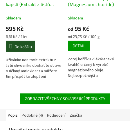
kapslí (Extrakt z listů
(Magnesium chloride)
olivovníku)
Skladem
Skladem
595 Kč
95 Kč
od
Měrná
Měrná
6,61 Kč / 1 ks
od 23,75 Kč / 100 g
cena:
cena:
DETAIL
Do košíku
Zdroj hořčíku v lékárenské
Užíváním non toxic extraktu z
kvalitě určený k výrobě
listů olivovníku obohatíte stravu
magnéziového oleje.
o účinný antioxidant a můžete
Nejbezpečnější a
tím přispět ke zlepšení
nejefektivnější suplementace
psychické i fyzické kondice.
hořčíku za příznivou cenu.
ZOBRAZIT VŠECHNY SOUVISEJÍCÍ PRODUKTY
Popis
Podobné (4)
Hodnocení
Značka
Detailní popis produktu