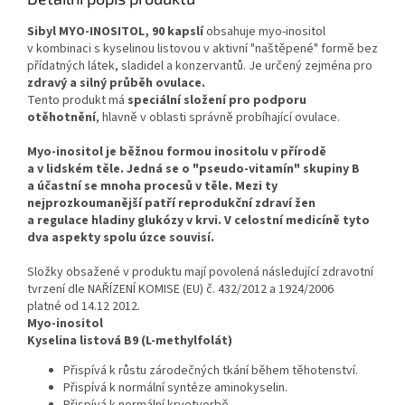
Sibyl MYO-INOSITOL, 90 kapslí
obsahuje myo-inositol
v kombinaci s kyselinou listovou v aktivní "naštěpené" formě bez
přídatných látek, sladidel a konzervantů. Je určený zejména pro
zdravý a silný průběh ovulace.
Tento produkt má
speciální složení pro podporu
otěhotnění
, hlavně v oblasti správně probíhající ovulace.
Myo-inositol je běžnou formou inositolu v přírodě
a v lidském těle. Jedná se o "pseudo-vitamín" skupiny B
a účastní se mnoha procesů v těle. Mezi ty
nejprozkoumanější patří reprodukční zdraví žen
a regulace hladiny glukózy v krvi. V celostní medicíně tyto
dva aspekty spolu úzce souvisí.
Složky obsažené v produktu mají povolená následující zdravotní
tvrzení dle NAŘÍZENÍ KOMISE (EU) č. 432/2012 a 1924/2006
platné od 14.12 2012.
Myo-inositol
Kyselina listová B9 (L-methylfolát)
Přispívá k růstu zárodečných tkání během těhotenství.
Přispívá k normální syntéze aminokyselin.
Přispívá k normální krvetvorbě.