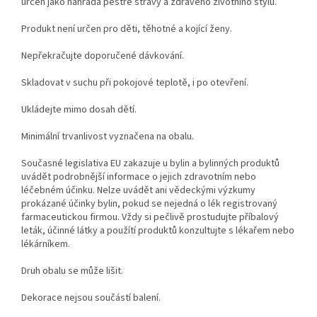
určen jako náhrada pestré stravy a zdravého životního stylu.
Produkt není určen pro děti, těhotné a kojící ženy.
Nepřekračujte doporučené dávkování.
Skladovat v suchu při pokojové teplotě, i po otevření.
Ukládejte mimo dosah dětí.
Minimální trvanlivost vyznačena na obalu.
Současné legislativa EU zakazuje u bylin a bylinných produktů
uvádět podrobnější informace o jejich zdravotním nebo
léčebném účinku. Nelze uvádět ani vědeckými výzkumy
prokázané účinky bylin, pokud se nejedná o lék registrovaný
farmaceutickou firmou. Vždy si pečlivě prostudujte příbalový
leták, účinné látky a použítí produktů konzultujte s lékařem nebo
lékárníkem.
Druh obalu se může lišit.
Dekorace nejsou součástí balení.