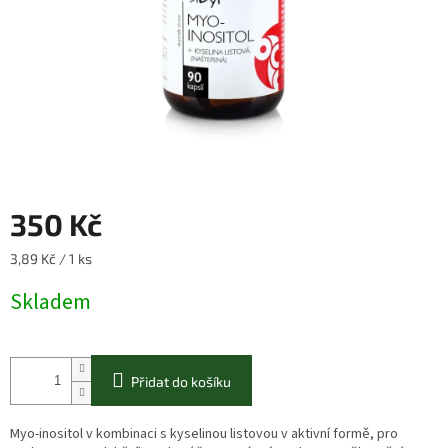
350 Kč
Měrná
3,89 Kč / 1 ks
cena:
Skladem
Přidat do košíku
Myo-inositol v kombinaci s kyselinou listovou v aktivní formě, pro