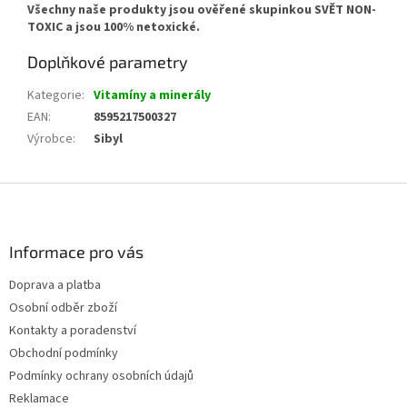
Všechny naše produkty jsou ověřené skupinkou SVĚT NON-
TOXIC a jsou 100% netoxické.
Doplňkové parametry
Kategorie
:
Vitamíny a minerály
EAN
:
8595217500327
Výrobce
:
Sibyl
Z
á
p
a
Informace pro vás
t
Doprava a platba
í
Osobní odběr zboží
Kontakty a poradenství
Obchodní podmínky
Podmínky ochrany osobních údajů
Reklamace