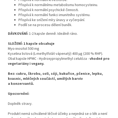
Přispívá k normálnímu metabolismu homocysteinu.
Přispívá k normální psychické činnosti.
Přispívá k normální funkci imunitního systému.
Přispívá ke snížení míry únavy a vyčerpání.
Podílí se na procesu dělení buněk.
DÁVKOVÁNÍ:
1-2 kapsle denně. Ideálně ráno.
SLOŽENÍ:
1 kapsle obsahuje
Myo-inositol 500 mg
Kyselina listová (L-methylfolát vápenatý) 400 µg (200 % RHP).
Obal kapsle HPMC - Hydroxypropylmethyl celulóza -
vhodné pro
vegetariány i vegany.
Bez: cukru, škrobu, soli, sóji, kukuřice, pšenice, lepku,
kvasnic, mléčných součástí, umělých barviv
a konzervantů.
Upozornění:
Doplněk stravy.
Produkt nemá schválené léčivé účinky a nejedná se o lék a není