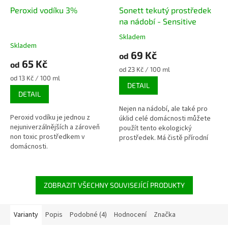
Peroxid vodíku 3%
Sonett tekutý prostředek
na nádobí - Sensitive
Skladem
Průměrné
Skladem
hodnocení
69 Kč
od
produktu
65 Kč
od
je
Měrná
od 23 Kč / 100 ml
5,0
Měrná
cena:
od 13 Kč / 100 ml
DETAIL
z
cena:
DETAIL
5
hvězdiček.
Nejen na nádobí, ale také pro
Peroxid vodíku je jednou z
úklid celé domácnosti můžete
nejuniverzálnějších a zároveň
použít tento ekologický
non toxic prostředkem v
prostředek. Má čistě přírodní
domácnosti.
složení vhodné pro citlivé
osoby i alergiky.
ZOBRAZIT VŠECHNY SOUVISEJÍCÍ PRODUKTY
Varianty
Popis
Podobné (4)
Hodnocení
Značka