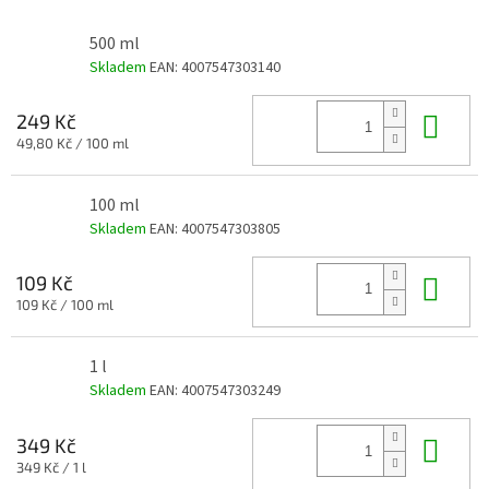
500 ml
Skladem
EAN:
4007547303140
Do 
249 Kč
Měrná
49,80 Kč / 100 ml
cena:
100 ml
Skladem
EAN:
4007547303805
Do 
109 Kč
Měrná
109 Kč / 100 ml
cena:
1 l
Skladem
EAN:
4007547303249
Do 
349 Kč
Měrná
349 Kč / 1 l
cena: