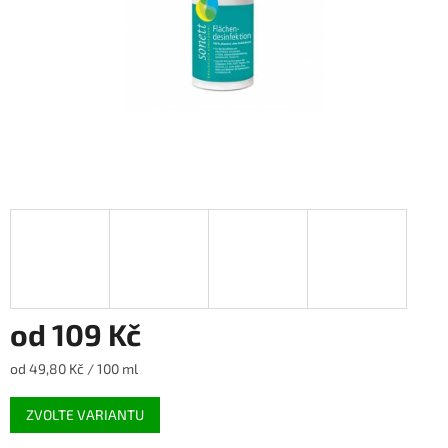
od
109 Kč
Měrná
od 49,80 Kč / 100 ml
cena:
ZVOLTE VARIANTU