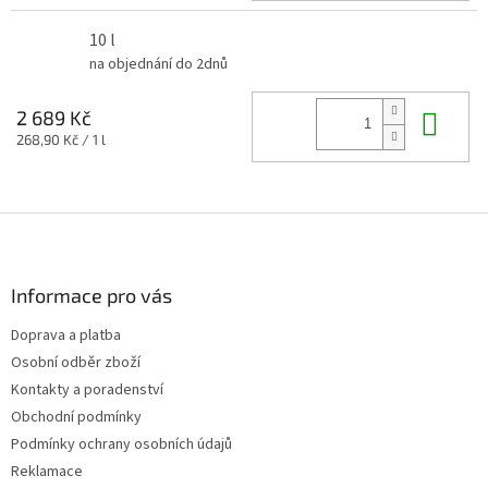
10 l
na objednání do 2dnů
Do 
2 689 Kč
Měrná
268,90 Kč / 1 l
cena:
Z
á
p
a
Informace pro vás
t
Doprava a platba
í
Osobní odběr zboží
Kontakty a poradenství
Obchodní podmínky
Podmínky ochrany osobních údajů
Reklamace