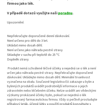
firmou jako lék.
V případě dotazů využijte naši
poradnu
.
Upozornění:
Nepřekračujte doporučené denní dávkování.
Není určeno pro děti do 3 let.
Ukládat mimo dosah dětí.
Není určeno jako náhrada pestré stravy.
Skladujte v suchu při teplotě do 25
°C
Doplněk stravy.
Produkt nemá schválené léčivé účinky a nejedná se o lék a není
určen jako náhrada pestré stravy. Nepřekračujte doporučené
dávkování. Ukládejte mimo dosah dětí. Minimální trvanlivost
vyznačena na obalu. Současné legislativa EU zakazuje u bylin a
bylinných produktů uvádět podrobnější informace o jejich
zdravotním nebo léčebném účinku. Nelze uvádět ani vědeckými
výzkumy prokázané účinky bylin, pokud se nejedná o lék
registrovaný farmaceutickou firmou. Vždy si pečlivě prostudujte
příbalový leták, účinné látky a použítí produktů konzultujte s