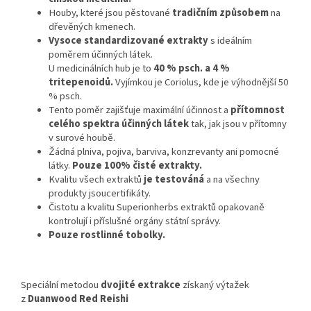
Houby, které jsou pěstované
tradičním způsobem
na
dřevěných kmenech.
Vysoce standardizované extrakty
s ideálním
poměrem účinných látek.
U medicinálních hub je to
40 % psch. a 4 %
tritepenoidů.
Vyjímkou je Coriolus, kde je výhodnější 50
% psch.
Tento poměr zajišťuje maximální účinnost a
přítomnost
celého spektra účinných látek
tak, jak jsou v přítomny
v surové houbě.
Žádná plniva, pojiva, barviva, konzrevanty ani pomocné
látky.
Pouze 100% čisté extrakty.
Kvalitu všech extraktů
je testováná
a na všechny
produkty jsoucertifikáty.
Čistotu a kvalitu Superionherbs extraktů opakovaně
kontrolují i příslušné orgány státní správy.
Pouze rostlinné tobolky.
Speciální metodou
dvojité extrakce
získaný výtažek
z
Duanwood Red Reishi