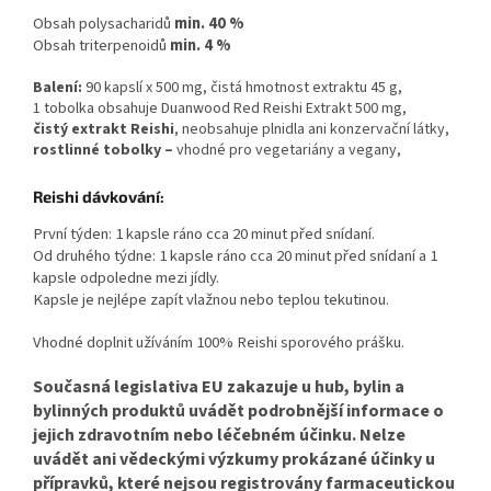
Obsah polysacharidů
min. 40 %
Obsah triterpenoidů
min. 4 %
Balení:
90 kapslí x 500 mg, čistá hmotnost extraktu 45 g,
1 tobolka obsahuje Duanwood Red Reishi Extrakt 500 mg,
čistý extrakt Reishi
, neobsahuje plnidla ani konzervační látky,
rostlinné tobolky –
vhodné pro vegetariány a vegany,
Reishi dávkování:
První týden: 1 kapsle ráno cca 20 minut před snídaní.
Od druhého týdne: 1 kapsle ráno cca 20 minut před snídaní a 1
kapsle odpoledne mezi jídly.
Kapsle je nejlépe zapít vlažnou nebo teplou tekutinou.
Vhodné doplnit užíváním 100% Reishi sporového prášku.
Současná legislativa EU zakazuje u hub, bylin a
bylinných produktů uvádět podrobnější informace o
jejich zdravotním nebo léčebném účinku. Nelze
uvádět ani vědeckými výzkumy prokázané účinky u
přípravků, které nejsou registrovány farmaceutickou