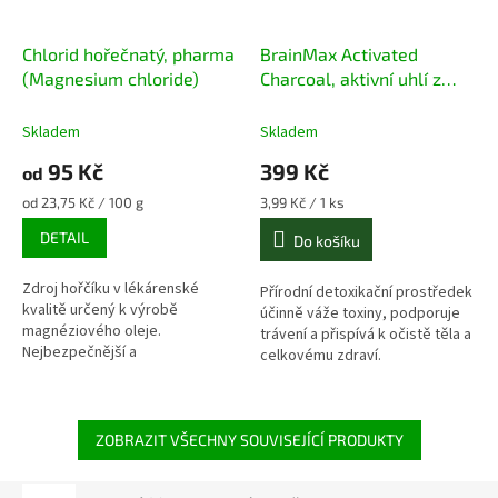
Chlorid hořečnatý, pharma
BrainMax Activated
(Magnesium chloride)
Charcoal, aktivní uhlí z
kokosových skořápek, 575
mg, 100 rostlinných kapslí
Skladem
Skladem
(4ks)
95 Kč
399 Kč
od
Měrná
Měrná
od 23,75 Kč / 100 g
3,99 Kč / 1 ks
cena:
cena:
DETAIL
Do košíku
Zdroj hořčíku v lékárenské
Přírodní detoxikační prostředek
kvalitě určený k výrobě
účinně váže toxiny, podporuje
magnéziového oleje.
trávení a přispívá k očistě těla a
Nejbezpečnější a
celkovému zdraví.
nejefektivnější suplementace
hořčíku za příznivou cenu.
ZOBRAZIT VŠECHNY SOUVISEJÍCÍ PRODUKTY