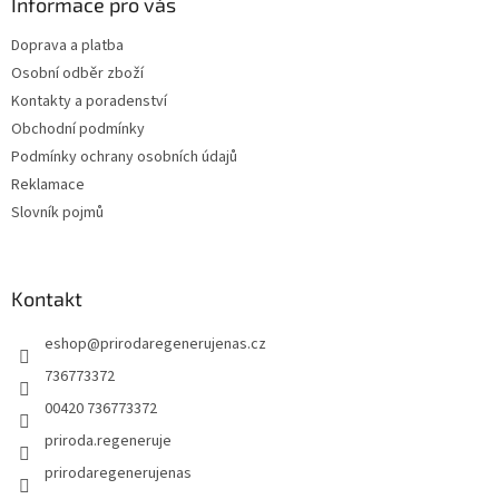
a
Informace pro vás
t
Doprava a platba
í
Osobní odběr zboží
Kontakty a poradenství
Obchodní podmínky
Podmínky ochrany osobních údajů
Reklamace
Slovník pojmů
Kontakt
eshop
@
prirodaregenerujenas.cz
736773372
00420 736773372
priroda.regeneruje
prirodaregenerujenas