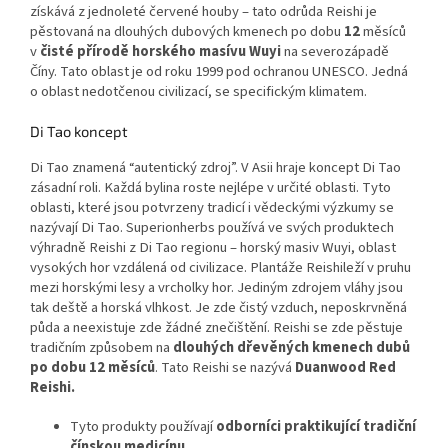
získává z jednoleté červené houby – tato odrůda Reishi je
pěstovaná na dlouhých dubových kmenech po dobu
12
měsíců
v
čisté přírodě horského masívu Wuyi
na severozápadě
Číny. Tato oblast je od roku 1999 pod ochranou UNESCO. Jedná
o oblast nedotčenou civilizací, se specifickým klimatem.
Di Tao koncept
Di Tao znamená “autentický zdroj”. V Asii hraje koncept Di Tao
zásadní roli. Každá bylina roste nejlépe v určité oblasti. Tyto
oblasti, které jsou potvrzeny tradicí i vědeckými výzkumy se
nazývají Di Tao. Superionherbs používá ve svých produktech
výhradně Reishi z Di Tao regionu – horský masiv Wuyi, oblast
vysokých hor vzdálená od civilizace. Plantáže Reishileží v pruhu
mezi horskými lesy a vrcholky hor. Jediným zdrojem vláhy jsou
tak deště a horská vlhkost. Je zde čistý vzduch, neposkrvněná
půda a neexistuje zde žádné znečištění. Reishi se zde pěstuje
tradičním způsobem na
dlouhých dřevěných kmen
ech dubů
po dobu 12 měsíců
. Tato Reishi se nazývá
Duanwood Red
Reishi.
Tyto produkty používají
odborníci praktikující tradiční
čínskou medicínu.