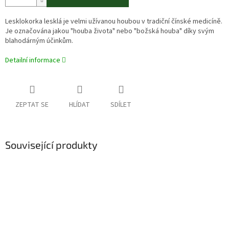
Lesklokorka lesklá je velmi užívanou houbou v tradiční čínské medicíně.
Je označována jakou "houba života" nebo "božská houba" díky svým
blahodárným účinkům.
Detailní informace
ZEPTAT SE
HLÍDAT
SDÍLET
Související produkty