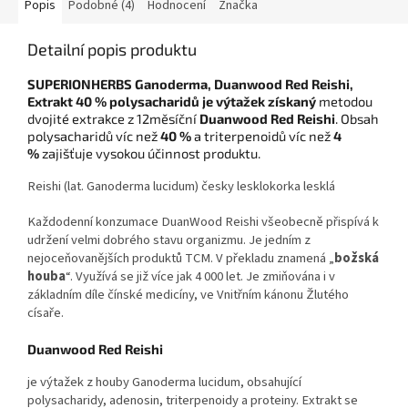
Popis
Podobné (4)
Hodnocení
Značka
Detailní popis produktu
SUPERIONHERBS Ganoderma, Duanwood Red Reishi,
Extrakt 40 % polysacharidů je výtažek získaný
metodou
dvojité extrakce z 12měsíční
Duanwood Red Reishi
. Obsah
polysacharidů víc než
40 %
a triterpenoidů víc než
4
%
zajišťuje vysokou účinnost produktu.
Reishi (lat. Ganoderma lucidum) česky lesklokorka lesklá
Každodenní konzumace DuanWood Reishi všeobecně přispívá k
udržení velmi dobrého stavu organizmu. Je jedním z
nejoceňovanějších produktů TCM. V překladu znamená „
božská
houba
“. Využívá se již více jak 4 000 let. Je zmiňována i v
základním díle čínské medicíny, ve Vnitřním kánonu Žlutého
císaře.
Duanwood Red Reishi
je výtažek z houby Ganoderma lucidum, obsahující
polysacharidy, adenosin, triterpenoidy a proteiny. Extrakt se