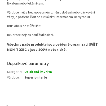
lékařem nebo lékárníkem.
Výrobce může bez upozornění změnit složení nebo dávkování.
Vždy je potřeba řídit se aktuálními informacemi na výrobku.
Druh obalu se může lišit.
Dekorace nejsou součástí balení.
Všechny naše produkty jsou ověřené organizací SVĚT
NON-TOXIC a jsou 100% netoxické.
Doplňkové parametry
Kategorie
:
Oslabená imunita
Výrobce
:
Superionherbs
Z
á
p