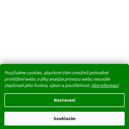
Používáme cookies, abychom Vám umožnili pohodlné
prohlížení webu a díky analýze provozu webu neustále
zlepšovali jeho funkce, výkon a použitelnost.
Více informací
Vytvořil Shoptet
Nastavení
Nedoporučujeme v těchto tropických dnech jako dopravu doručovací
Copyright 2026
PŘÍRODA REGENERUJE NÁS
. Všechna práva
boxy. Uvnitř boxu na přímém slunci stoupají teploty k maximu a
Souhlasím
vyhrazena.
produkty by mohly kvůli horku degradovat nebo změnit konzistenci.