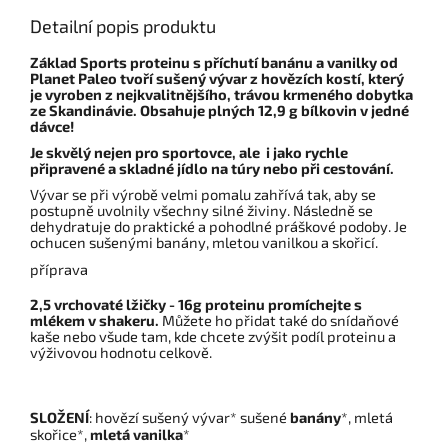
Detailní popis produktu
Základ Sports proteinu s příchutí banánu a vanilky od
Planet Paleo tvoří sušený vývar z hovězích kostí, který
je vyroben z nejkvalitnějšího, trávou krmeného dobytka
ze Skandinávie. Obsahuje plných 12,9 g bílkovin v jedné
dávce!
Je skvělý nejen pro sportovce, ale i jako rychle
připravené a skladné jídlo na túry nebo při cestování.
Vývar se při výrobě velmi pomalu zahřívá tak, aby se
postupně uvolnily všechny silné živiny. Následně se
dehydratuje do praktické a pohodlné práškové podoby. Je
ochucen sušenými banány, mletou vanilkou a skořicí.
příprava
2,5 vrchovaté lžičky - 16g proteinu promíchejte s
mlékem v shakeru.
Můžete ho přidat také do snídaňové
kaše nebo všude tam, kde chcete zvýšit podíl proteinu a
výživovou hodnotu celkově.
SLOŽENÍ
:
hovězí sušený vývar* sušené
banány
*, mletá
skořice*,
mletá vanilka
*