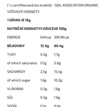
(*v certifikované bio kvalitě) - SOIL ASSOCIATION ORGANIC
VÝŽIVOVÉ HODNOTY
1 DÁVKA JE 16g
NUTRIČNÍ HODNOTY
V DÁVCE
VE 100g
ENERGIE
64Kcal
399.9Kcal
BÍLKOVINY
12.9g
80.4g
TUKY
0.3g
1.7g
of which saturates
0.1g
0.8g
SACHARIDY
2.5g
15.4g
of which sugar
1.6g
10.2g
VLÁKNINA
0.3g
1.6g
SŮL
0.3g
1.6g
SODÍK
0.1g
0.6g