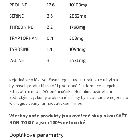
PROLINE
12.6
10103mg
SERINE
3.6
2862mg
THREONINE
2.2
1768mg
TRYPTOPHAN
0.4
303mg
TYROSINE
1.4
1094mg
VALINE
3.1
2526mg
Nejedná se o lék. Současné legislativa EU zakazuje u bylin a
bylinných produktů uvádět podrobnější informace o jejich
zdravotním nebo léčebném účinku. Nesmíme uvádět ani
vědeckými výzkumy prokázané účinky bylin, pokud se nejedná o
lék registrovaný farmaceutickou firmou.
Všechny naše produkty jsou ověřené skupinkou SVĚT
NON-TOXIC a jsou 100% netoxické.
Doplňkové parametry