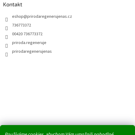
Kontakt
eshop
@
prirodaregenerujenas.cz
736773372
00420 736773372
priroda.regeneruje
prirodaregenerujenas
Používáme cookies, abychom Vám umožnili pohodlné