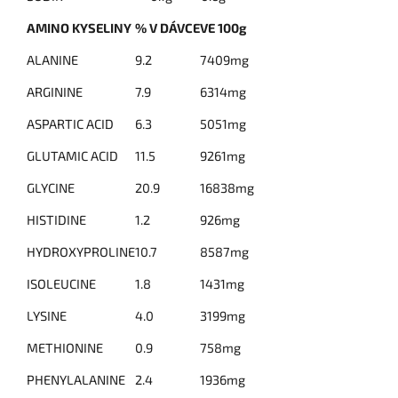
AMINO KYSELINY
% V DÁVCE
VE 100g
ALANINE
9.2
7409mg
ARGININE
7.9
6314mg
ASPARTIC ACID
6.3
5051mg
GLUTAMIC ACID
11.5
9261mg
GLYCINE
20.9
16838mg
HISTIDINE
1.2
926mg
HYDROXYPROLINE
10.7
8587mg
ISOLEUCINE
1.8
1431mg
LYSINE
4.0
3199mg
METHIONINE
0.9
758mg
PHENYLALANINE
2.4
1936mg