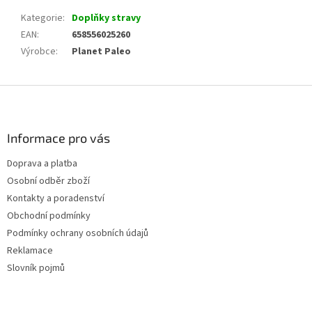
Kategorie
:
Doplňky stravy
EAN
:
658556025260
Výrobce
:
Planet Paleo
Z
á
p
a
Informace pro vás
t
Doprava a platba
í
Osobní odběr zboží
Kontakty a poradenství
Obchodní podmínky
Podmínky ochrany osobních údajů
Reklamace
Slovník pojmů