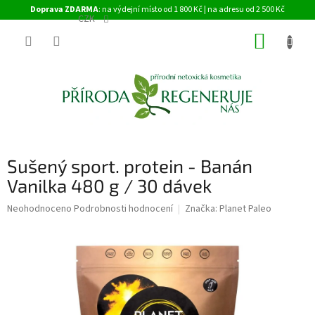
Přejít
Doprava ZDARMA
: na výdejní místo od 1 800 Kč | na adresu od 2 500 Kč
na
CZK
obsah
NÁKUP
KOŠÍK
Sušený sport. protein - Banán
Vanilka 480 g / 30 dávek
Průměrné
Neohodnoceno
Podrobnosti hodnocení
Značka:
Planet Paleo
hodnocení
produktu
je
0,0
z
5
hvězdiček.