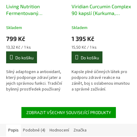
Living Nutrition
Viridian Curcumin Complex
Fermentovaný
90 kapslí (Kurkuma,
ostropestřec mariánský
kadidlovník a zázvor)
60 kapslí
Skladem
Skladem
799 Kč
1 395 Kč
Měrná
Měrná
13,32 Kč / 1 ks
15,50 Kč / 1 ks
cena:
cena:
Do košíku
Do košíku
Silný adaptogen a antioxidant,
Kapsle plné účinných látek pro
který podporuje zdraví jater a
podporu zdravé reakce na
jejich správnou funkci. Tradiční
zánět, boj s oslabenou imunitou
bylinný prostředek používaný
a správné zažívání.
proti přejídání. V BIO kvalitě.
ZOBRAZIT VŠECHNY SOUVISEJÍCÍ PRODUKTY
Popis
Podobné (4)
Hodnocení
Značka