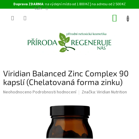
Přejít
Doprava ZDARMA
: na výdejní místo od 1 800 Kč | na adresu od 2 500 Kč
na
CZK
obsah
NÁKUP
KOŠÍK
Viridian Balanced Zinc Complex 90
kapslí (Chelatovaná forma zinku)
Průměrné
Neohodnoceno
Podrobnosti hodnocení
Značka:
Viridian Nutrition
hodnocení
produktu
je
0,0
z
5
hvězdiček.