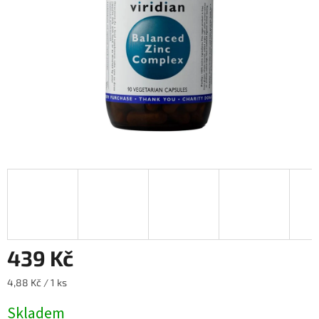
439 Kč
Měrná
4,88 Kč / 1 ks
cena:
Skladem