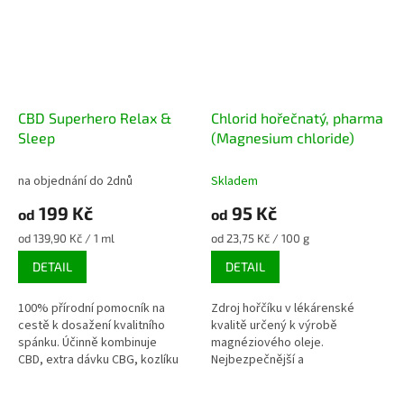
CBD Superhero Relax &
Chlorid hořečnatý, pharma
Sleep
(Magnesium chloride)
na objednání do 2dnů
Skladem
199 Kč
95 Kč
od
od
Měrná
Měrná
od 139,90 Kč / 1 ml
od 23,75 Kč / 100 g
cena:
cena:
DETAIL
DETAIL
100% přírodní pomocník na
Zdroj hořčíku v lékárenské
cestě k dosažení kvalitního
kvalitě určený k výrobě
spánku. Účinně kombinuje
magnéziového oleje.
CBD, extra dávku CBG, kozlíku
Nejbezpečnější a
lékařského (valeriana)
nejefektivnější suplementace
a levandule.
hořčíku za příznivou cenu.