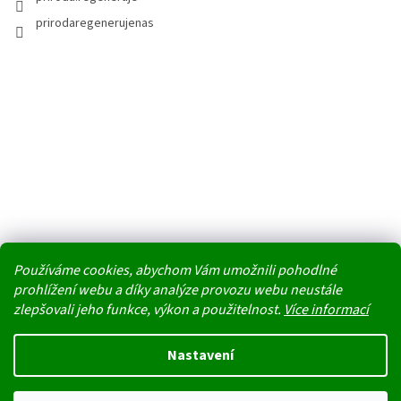
prirodaregenerujenas
Používáme cookies, abychom Vám umožnili pohodlné
prohlížení webu a díky analýze provozu webu neustále
zlepšovali jeho funkce, výkon a použitelnost.
Více informací
Vytvořil Shoptet
Nastavení
Nedoporučujeme v těchto tropických dnech jako dopravu doručovací
Copyright 2026
PŘÍRODA REGENERUJE NÁS
. Všechna práva