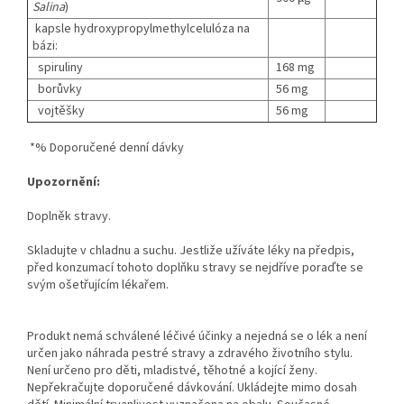
Salina
)
kapsle hydroxypropylmethylcelulóza na
bázi:
spiruliny
168 mg
borůvky
56 mg
vojtěšky
56 mg
*% Doporučené denní dávky
Upozornění:
Doplněk stravy.
Skladujte v chladnu a suchu. Jestliže užíváte léky na předpis,
před konzumací tohoto doplňku stravy se nejdříve poraďte se
svým ošetřujícím lékařem.
Produkt nemá schválené léčivé účinky a nejedná se o lék a není
určen jako náhrada pestré stravy a zdravého životního stylu.
Není určeno pro děti, mladistvé, těhotné a kojící ženy.
Nepřekračujte doporučené dávkování. Ukládejte mimo dosah