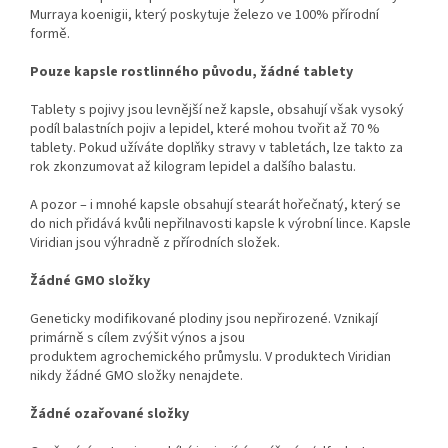
Murraya koenigii, který poskytuje železo ve 100% přírodní
formě.
Pouze kapsle rostlinného původu, žádné tablety
Tablety s pojivy jsou levnější než kapsle, obsahují však vysoký
podíl balastních pojiv a lepidel, které mohou tvořit až 70 %
tablety. Pokud užíváte doplňky stravy v tabletách, lze takto za
rok zkonzumovat až kilogram lepidel a dalšího balastu.
A pozor – i mnohé kapsle obsahují stearát hořečnatý, který se
do nich přidává kvůli nepřilnavosti kapsle k výrobní lince. Kapsle
Viridian jsou výhradně z přírodních složek.
Žádné GMO složky
Geneticky modifikované plodiny jsou nepřirozené. Vznikají
primárně s cílem zvýšit výnos a jsou
produktem agrochemického průmyslu. V produktech Viridian
nikdy žádné GMO složky nenajdete.
Žádné ozařované složky