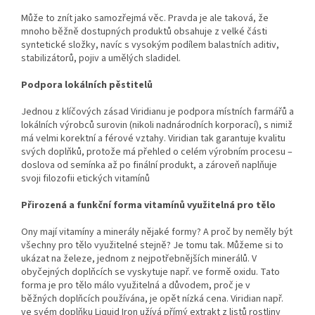
Může to znít jako samozřejmá věc. Pravda je ale taková, že
mnoho běžně dostupných produktů obsahuje z velké části
syntetické složky, navíc s vysokým podílem balastních aditiv,
stabilizátorů, pojiv a umělých sladidel.
Podpora lokálních pěstitelů
Jednou z klíčových zásad Viridianu je podpora místních farmářů a
lokálních výrobců surovin (nikoli nadnárodních korporací), s nimiž
má velmi korektní a férové vztahy. Viridian tak garantuje kvalitu
svých doplňků, protože má přehled o celém výrobním procesu –
doslova od semínka až po finální produkt, a zároveň naplňuje
svoji filozofii etických vitamínů
Přirozená a funkční forma vitamínů využitelná pro tělo
Ony mají vitamíny a minerály nějaké formy? A proč by neměly být
všechny pro tělo využitelné stejně? Je tomu tak. Můžeme si to
ukázat na železe, jednom z nejpotřebnějších minerálů. V
obyčejných doplňcích se vyskytuje např. ve formě oxidu. Tato
forma je pro tělo málo využitelná a důvodem, proč je v
běžných doplňcích používána, je opět nízká cena. Viridian např.
ve svém doplňku Liquid Iron užívá přímý extrakt z listů rostliny