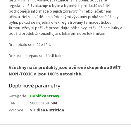
dětí. Minimální trvanlivost vyznačena na obalu. Současné
legislativa EU zakazuje u bylin a bylinných produktů uvádět
podrobnější informace o jejich zdravotním nebo léčebném
účinku. Nelze uvádět ani vědeckými výzkumy prokázané účinky
bylin, pokud se nejedná o lék registrovaný farmaceutickou
firmou. Vždy si pečlivě prostudujte příbalový leták, účinné látky a
použítí produktů konzultujte s lékařem nebo lékárníkem.
Druh obalu se může lišit.
Dekorace nejsou součástí balení.
Všechny naše produkty jsou ověřené skupinkou SVĚT
NON-TOXIC a jsou 100% netoxické.
Doplňkové parametry
Kategorie
:
Doplňky stravy
EAN
:
5060003593584
Výrobce
:
Viridian Nutrition
Z