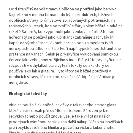
Oxid titaničitý neboli titanová běloba se používá jako barvivo.
Najdete ho v mnoha farmaceutických produktech, běžných
doplňcích stravy, průmyslově zpracovaných potravinách, na
tenisových kurtech, kde se tvoří bílé čáry kolem hřiště a také na
raketě Saturn V, kde vypomohl jako venkovní nátěr. Stearan
hořečnatý se používá jako lubrikant - zabraňuje zachytávání
kapslí na výrobní lince. V kombinaci s vodou a mýdlem tvoří
nerozpustnou látku, z níž se tvoří např. typické neodstranitelné
prstence na vanách. Šelak je pryskyřice vylučovaná samičkou
červce lakového, hmyzu žijícího v Indii. Pláty této pryskyřice se
rozpouští v ethylalkoholu a vytváří tekutý šelak, který se
používá jako lak a glazura. Tyto látky se běžně používají v
doplňcích stravy, lécích a potravinách. V doplňcích Viridian je
nenajdete.
Ekologické lahvičky
Viridian používá skleněné lahvičky z takzvaného amber glass,
které chrání obsah pře světlem a teplem. Zároveň je lze
recyklovat nebo použít znova. Lze je také vrátit na našich
prodejnách výměnou za slevu na další nákup. Víčko na lahvičkách
je z recyklovatelného hliníku a pečeť na víčku z kukuřičného