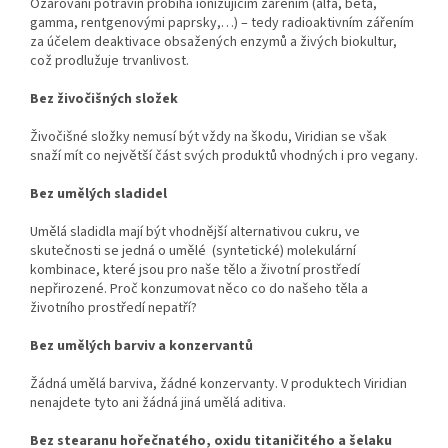
Ozařování potravin probíhá ionizujícím zářením (alfa, beta,
gamma, rentgenovými paprsky,…) – tedy radioaktivním zářením
za účelem deaktivace obsažených enzymů a živých biokultur,
což prodlužuje trvanlivost.
Bez živočišných složek
Živočišné složky nemusí být vždy na škodu, Viridian se však
snaží mít co největší část svých produktů vhodných i pro vegany.
Bez umělých sladidel
Umělá sladidla mají být vhodnější alternativou cukru, ve
skutečnosti se jedná o umělé (syntetické) molekulární
kombinace, které jsou pro naše tělo a životní prostředí
nepřirozené. Proč konzumovat něco co do našeho těla a
životního prostředí nepatří?
Bez umělých barviv a konzervantů
Žádná umělá barviva, žádné konzervanty. V produktech Viridian
nenajdete tyto ani žádná jiná umělá aditiva.
Bez stearanu hořečnatého, oxidu titaničitého a šelaku