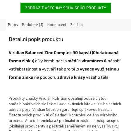
ZOBRAZIT VŠECHNY SOUVISEJÍCÍ PRODUKTY
Popis
Podobné (4)
Hodnocení
Značka
Detailní popis produktu
Viridian Balanced Zinc Complex
90 kapslí (Chelatovaná
forma zinku)
díky kombinaci s
mědí
a
vitamínem A
násobí
vstřebatelnost a vytváří tak pro tělo
vysoce využitelnou
formu zinku
na podporu
zdraví
a
krásy
vašeho těla.
Produkty značky Viridian Nutrition obsahují pouze čistou
směs bioaktivních složek = 100% aktivních látek a 0% balastních
aditiv a pojiv. Viridian Nutrition garantuje špičkovou kvalitu a
čistotu svých produktů důslednou kontrolou celého výrobního
procesu. A to od semínka až po finální produkt = spolupracuje s
lokálními producenty a pěstiteli zaměřenými na nejvyšší kvalitu.