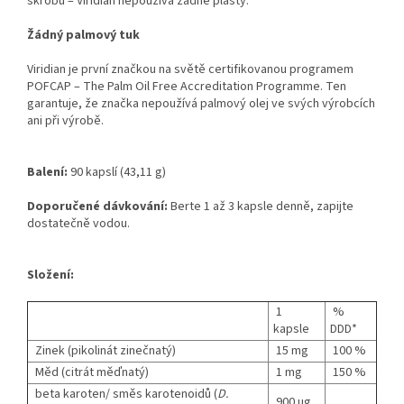
škrobu – Viridian nepoužívá žádné plasty.
Žádný palmový tuk
Viridian je první značkou na světě certifikovanou programem
POFCAP – The Palm Oil Free Accreditation Programme. Ten
garantuje, že značka nepoužívá palmový olej ve svých výrobcích
ani při výrobě.
Balení:
90 kapslí (43,11 g)
Doporučené dávkování:
Berte 1 až 3 kapsle denně, zapijte
dostatečně vodou.
Složení:
1
%
kapsle
DDD*
Zinek (pikolinát zinečnatý)
15 mg
100 %
Měd (citrát měďnatý)
1 mg
150 %
beta karoten/ směs karotenoidů (
D.
900 µg