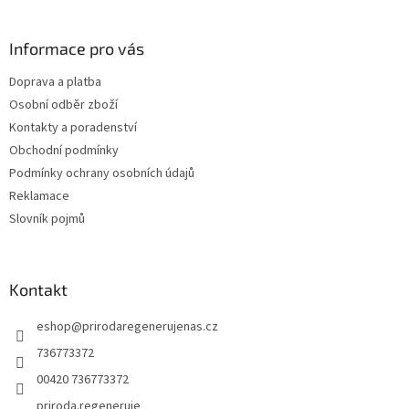
á
p
a
Informace pro vás
t
Doprava a platba
í
Osobní odběr zboží
Kontakty a poradenství
Obchodní podmínky
Podmínky ochrany osobních údajů
Reklamace
Slovník pojmů
Kontakt
eshop
@
prirodaregenerujenas.cz
736773372
00420 736773372
priroda.regeneruje